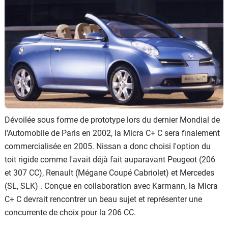
Flottes
Auto
Services
Forum
Moto
Dévoilée sous forme de prototype lors du dernier Mondial de
Marques
l'Automobile de Paris en 2002, la Micra C+ C sera finalement
commercialisée en 2005. Nissan a donc choisi l'option du
toit rigide comme l'avait déjà fait auparavant Peugeot (206
et 307 CC), Renault (Mégane Coupé Cabriolet) et Mercedes
(SL, SLK) . Conçue en collaboration avec Karmann, la Micra
C+ C devrait rencontrer un beau sujet et représenter une
concurrente de choix pour la 206 CC.