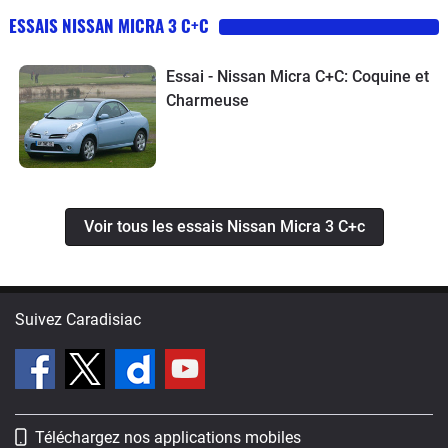
ESSAIS NISSAN MICRA 3 C+C
Essai - Nissan Micra C+C: Coquine et
Charmeuse
Voir tous les essais Nissan Micra 3 C+c
Suivez Caradisiac
Téléchargez nos applications mobiles