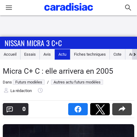
Connexion / Inscription
NISSAN MICRA 3 C+C
Accueil
Accueil
Essais
Avis
Actu
Fiches techniques
Cote
Ann
Actu
Micra C+ C : elle arrivera en 2005
Essais
Dans
Futurs modèles
/
Autres actu futurs modèles
Guide
La rédaction
d'achat
0
Electriques
Utilitaires