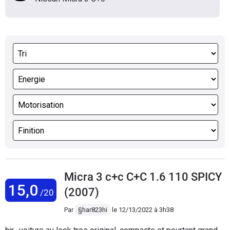
Micra 3 c+c C+C 1.6 110 SPICY
15,0
(2007)
/20
Par
§har823hi
le
12/13/2022 à 3h38