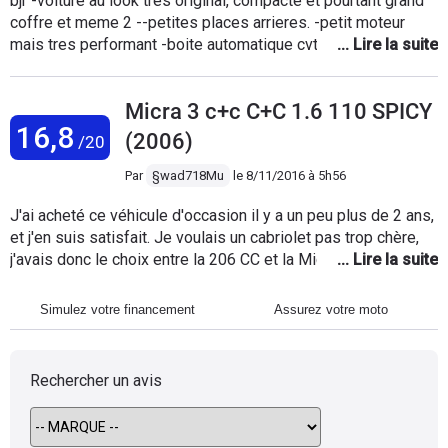
bjr -voiture au look tres original, compacte et pourtant grand
coffre et meme 2 --petites places arrieres. -petit moteur
mais tres performant -boite automatique cvt fiable -rayon de
braquage incroyable (36o° pratiquement sur place)pour se
garer, c ideal. pbl rencontré: -changement de demarreur pour
Micra 3 c+c C+C 1.6 110 SPICY
info: si un jour , plus de jus , aucun temoin,rien ne
16,8
s'allume,impossible de demarrer et pourtant batterie ok ! en
(2006)
/20
fait , il y a un un petit fusible sous le cache rouge ,sur la
cosse +;c'est surement lui la cause ;il faut changer
Par
§wad718Mu
le
8/11/2016 à 5h56
l'ensemble (88euros) bonne route
J'ai acheté ce véhicule d'occasion il y a un peu plus de 2 ans,
et j'en suis satisfait. Je voulais un cabriolet pas trop chère,
j'avais donc le choix entre la 206 CC et la Micra CC, mon
choix c'est porté sur la Nissan car d'une tout le monde roule
en 206, de deux la Micra ce vendait moins chère. A l'heure
Simulez votre financement
Assurez votre moto
actuelle elle comptabilise 82 000 Km dont 13 000 Km
effectué par mes soins, je n'ai eu aucun soucis si ce n'est
une crevaison (du a un trottoir), et le bouton d'ouverture sur la
Rechercher un avis
clé qui ne fonctionne une fois sur dix sur l'une, et plus du tout
sur l'autre (du coup je l'ouvre manuellement). Faisant à 90%
de la ville ma consommation est de 6.9L environ, par contre