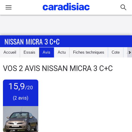
Connexion / Inscription
NISSAN MICRA 3 C+C
Accueil
Accueil
Essais
Avis
Actu
Fiches techniques
Cote
An
Actu
VOS
2
AVIS
NISSAN MICRA 3 C+C
Essais
15,9
Guide
/20
d'achat
(2 avis)
Electriques
Utilitaires