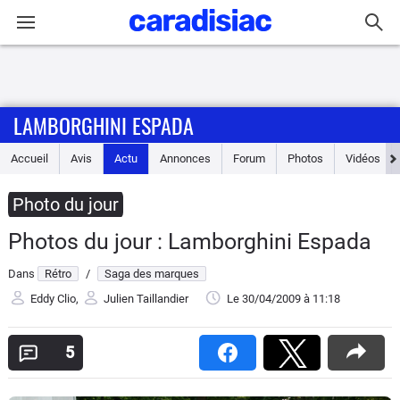
Connexion / Inscription
LAMBORGHINI ESPADA
Accueil
Accueil
Avis
Actu
Annonces
Forum
Photos
Vidéos
Actu
Photo du jour
Essais
Photos du jour : Lamborghini Espada
Guide
Dans
Rétro
/
Saga des marques
d'achat
Eddy Clio
,
Julien Taillandier
Le 30/04/2009
à 11:18
Electriques
5
Utilitaires