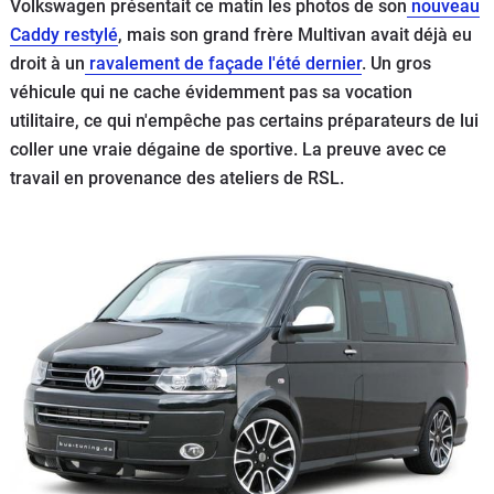
Volkswagen présentait ce matin les photos de son
nouveau
Flottes
Caddy restylé
, mais son grand frère Multivan avait déjà eu
Auto
droit à un
ravalement de façade l'été dernier
. Un gros
véhicule qui ne cache évidemment pas sa vocation
Services
utilitaire, ce qui n'empêche pas certains préparateurs de lui
coller une vraie dégaine de sportive. La preuve avec ce
Forum
travail en provenance des ateliers de RSL.
Moto
Marques