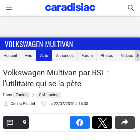
Connexion / Inscription
VOLKSWAGEN MULTIVAN
Accueil
Accueil
Avis
Actu
Annonces
Forum
Photos
Vidéos
Actu
Volkswagen Multivan par RSL :
Essais
l'utilitaire qui se la pète
Guide
Dans
Tuning
/
Soft tuning
d'achat
Cédric Pinatel
Le 22/07/2010
à 16:03
Electriques
9
Utilitaires