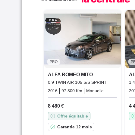
PRO
P
ALFA ROMEO MITO
AL
0.9 TWIN AIR 105 S/S SPRINT
1.
2016
97 300 Km
Manuelle
Essence
20
8 480 €
4 
Offre équitable
Garantie 12 mois