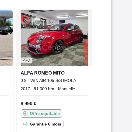
PRO
ALFA ROMEO 
0.9 TWIN AIR 10
DISTINCTIVE
2014
77 622 K
7 190 €
PRO
Bonne affai
ALFA ROMEO MITO
Garantie 3
0.9 TWIN AIR 105 S/S IMOLA
Essence
2017
91 000 Km
Manuelle
Essence
8 990 €
Offre équitable
Garantie 6 mois