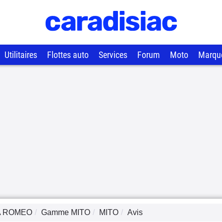
Utilitaires
Flottes auto
Services
Forum
Moto
Marqu
A ROMEO
Gamme
MITO
MITO
Avis