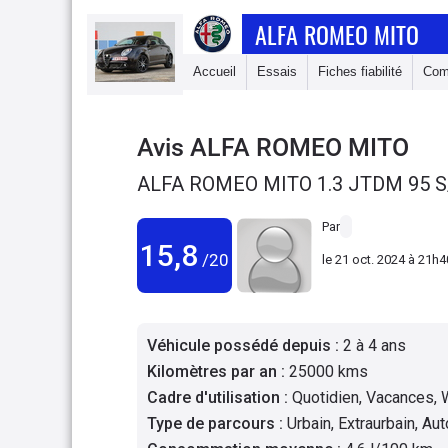
ALFA ROMEO MITO
Accueil
Essais
Fiches fiabilité
Com
Avis
ALFA ROMEO MITO
ALFA ROMEO MITO 1.3 JTDM 95 S/
Par
15,8
/20
le
21 oct. 2024 à 21h4
Véhicule possédé depuis
:
2 à 4 ans
Kilomètres par an
:
25000 kms
Cadre d'utilisation
:
Quotidien, Vacances,
Type de parcours
:
Urbain, Extraurbain, Au