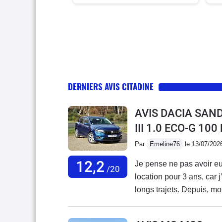
DERNIERS AVIS CITADINE
AVIS DACIA SAN
III 1.0 ECO-G 10
Par
Emeline76
le 13/07/202
12,2
Je pense ne pas avoir eu 
/20
location pour 3 ans, car 
longs trajets. Depuis, m
J’envisageais même de la
récente d’occasion de 6