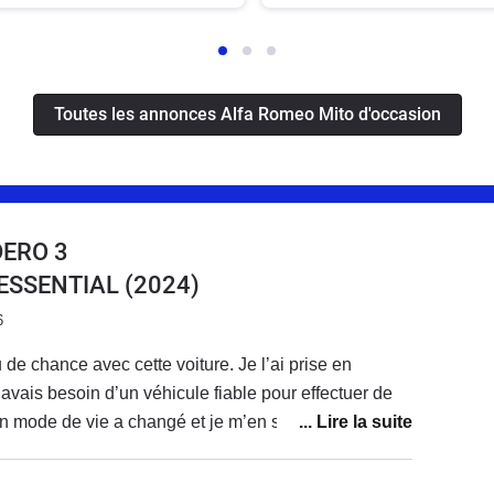
Toutes les annonces Alfa Romeo Mito d'occasion
DERO 3
0 ESSENTIAL
(2024)
6
de chance avec cette voiture. Je l’ai prise en
j’avais besoin d’un véhicule fiable pour effectuer de
on mode de vie a changé et je m’en sers très peu.
 remplacer, à la fin de la location, par une sandero
5 ch, plus adaptée à mon usage