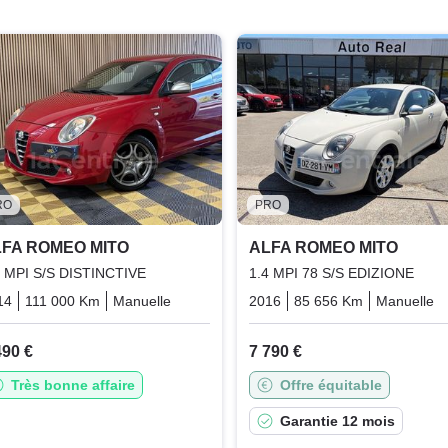
RO
PRO
FA ROMEO MITO
ALFA ROMEO MITO
4 MPI S/S DISTINCTIVE
1.4 MPI 78 S/S EDIZIONE
14
111 000 Km
Manuelle
Essence
2016
85 656 Km
Manuelle
490 €
7 790 €
Très bonne affaire
Offre équitable
Garantie 12 mois