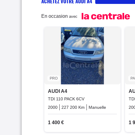
ACHETEZ VOTRE AUDI A4
En occasion
avec
PRO
P
AUDI A4
AU
TDI 110 PACK 6CV
TD
2000
227 200 Km
Manuelle
Diesel
20
1 400 €
1 