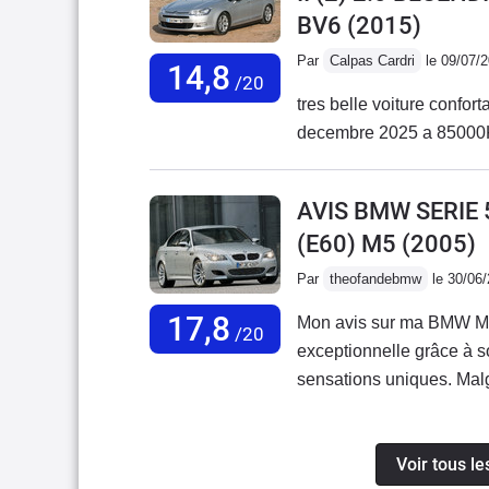
BV6
(2015)
Par
Calpas Cardri
le 09/07/
14,8
/20
tres belle voiture confor
AVIS BMW SERIE 
(E60) M5
(2005)
Par
theofandebmw
le 30/06
17,8
Mon avis sur ma BMW M
/20
exceptionnelle grâce à 
sensations uniques. Malgr
au quotidien.Concernant 
cause du système Vanos. 
Voir tous le
cela n’enlève pas le plai