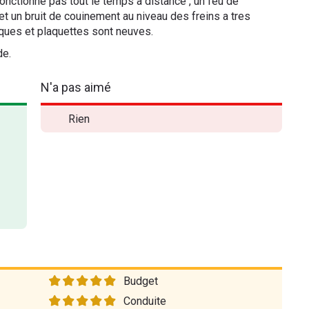
fonctionne pas tout le temps a distance , un feu de
t un bruit de couinement au niveau des freins a tres
sques et plaquettes sont neuves.
de.
N'a pas aimé
Rien
Budget
Conduite