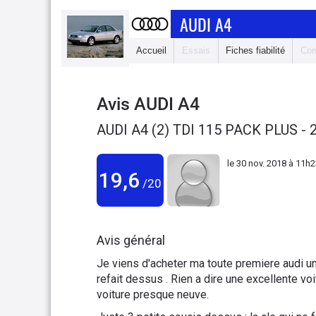
AUDI A4
Accueil
Essais
Fiches fiabilité
Com
Avis
AUDI A4
AUDI A4 (2) TDI 115 PACK PLUS - 
le
30 nov. 2018 à 11h
19,6
/20
Avis général
Je viens d'acheter ma toute premiere audi 
refait dessus . Rien a dire une excellente vo
voiture presque neuve.