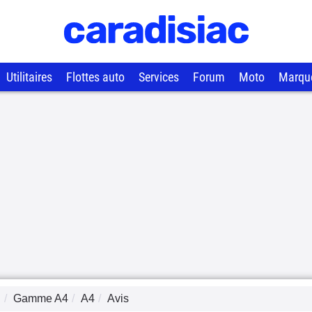
Utilitaires
Flottes auto
Services
Forum
Moto
Marqu
I
Gamme
A4
A4
Avis