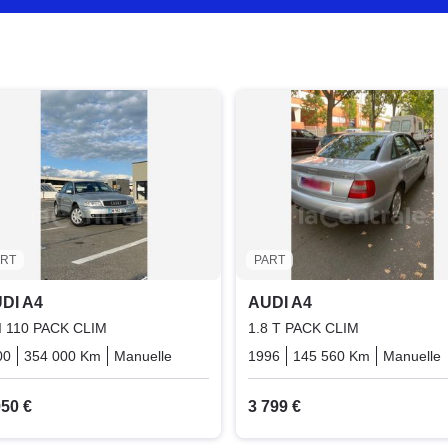
ART
PART
DI A4
AUDI A4
I 110 PACK CLIM
1.8 T PACK CLIM
00
354 000 Km
Manuelle
Diesel
1996
145 560 Km
Manuelle
950 €
3 799 €