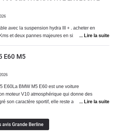
2026
table avec la suspension hydra III + . acheter en
decembre 2025 a 85000Kms et deux pannes majeures en six mois .
5 E60 M5
/2026
5 E60La BMW M5 E60 est une voiture
son moteur V10 atmosphérique qui donne des
é son caractère sportif, elle reste agréable à utiliser
les pannes, je suis tombé en panne deux fois à
C’est un point à surveiller sur ce modèle, même si
s avis Grande Berline
sir de conduire cette voiture.La consommation réelle