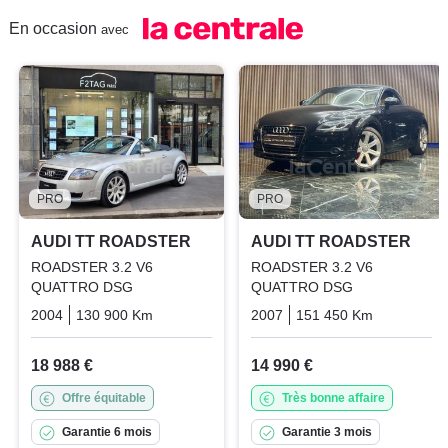
En occasion
avec
PRO
PRO
AUDI TT ROADSTER
AUDI TT ROADSTER
ROADSTER 3.2 V6
ROADSTER 3.2 V6
QUATTRO DSG
QUATTRO DSG
2004
130 900 Km
Automatique
2007
Essence
151 450 Km
Automati
18 988 €
14 990 €
Offre équitable
Très bonne affaire
Garantie 6 mois
Garantie 3 mois