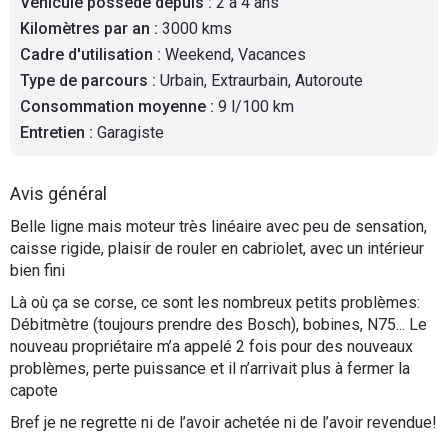
Véhicule possédé depuis
:
2 à 4 ans
Flottes
Kilomètres par an
:
3000 kms
Auto
Cadre d'utilisation
:
Weekend, Vacances
Type de parcours
:
Urbain, Extraurbain, Autoroute
Services
Consommation moyenne
:
9 l/100 km
Entretien
:
Garagiste
Forum
Avis général
Moto
Belle ligne mais moteur très linéaire avec peu de sensation,
caisse rigide, plaisir de rouler en cabriolet, avec un intérieur
Marques
bien fini
Là où ça se corse, ce sont les nombreux petits problèmes:
Débitmètre (toujours prendre des Bosch), bobines, N75... Le
nouveau propriétaire m’a appelé 2 fois pour des nouveaux
problèmes, perte puissance et il n’arrivait plus à fermer la
capote
Bref je ne regrette ni de l’avoir achetée ni de l’avoir revendue!