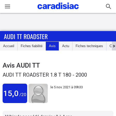
Connexion / Inscription
AUDI TT ROADSTER
Accueil
Accueil
Fiches fiabilité
Avis
Actu
Fiches techniques
Cot
Actu
Essais
Avis
AUDI TT
AUDI TT ROADSTER 1.8 T 180 - 2000
Guide
d'achat
le
5 nov. 2021 à 09h33
15,0
/20
Electriques
Utilitaires