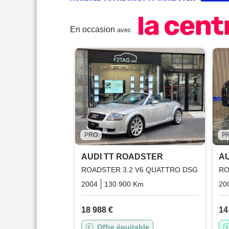
En occasion
avec
PRO
P
AUDI TT ROADSTER
AU
ROADSTER 3.2 V6 QUATTRO DSG
RO
2004
130 900 Km
Automatique
Essence
20
18 988 €
14
Offre équitable