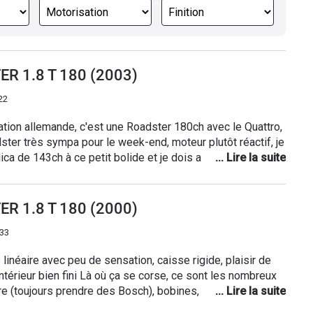
ER 1.8 T 180 (2003)
22
ion allemande, c'est une Roadster 180ch avec le Quattro,
ster très sympa pour le week-end, moteur plutôt réactif, je
ca de 143ch à ce petit bolide et je dois avouer que le
bonne surprise. Les sensations sont très correctes et
ture décapotée (avec le coupe-vent déployé sinon c'est une
ute vraiment un plus, c'est mon premier véhicule quatre
ER 1.8 T 180 (2000)
 jamais fait peur avec, j'ai vraiment l'impression d'être
h33
rages. Le souci (qui en réalité n'en ait pas un car voiture
onsommation, il est plutôt rare, en tout cas pour mon cas,
 linéaire avec peu de sensation, caisse rigide, plaisir de
 10 litres. Je rajoute aussi, les rangements et le coffre,
intérieur bien fini Là où ça se corse, ce sont les nombreux
nexistant, il faut bien le prendre en compte avant l'achat,
e (toujours prendre des Bosch), bobines, N75... Le
 valises dans le coffre mais il ne faudra pas plus. En ce
ppelé 2 fois pour des nouveaux problèmes, perte puissance
uis d'accord avec les autres avis, ce n'est pas une finition