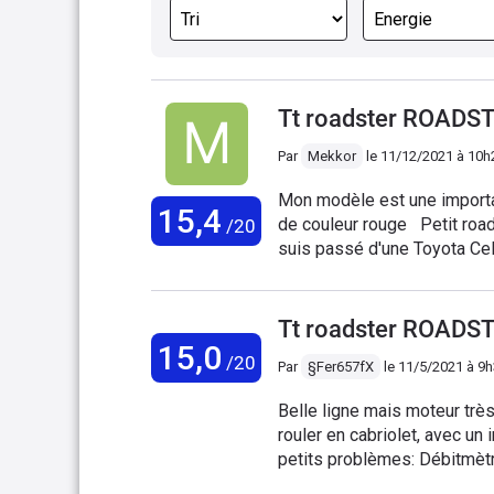
Tt roadster ROADST
Par
Mekkor
le
11/12/2021 à 10h
Mon modèle est une importat
15,4
de couleur rouge Petit road
/20
suis passé d'une Toyota Celi
passage au turbo a été une 
encore plus une fois la voi
vraie purge). Le Quattro ajo
Tt roadster ROADST
roues motrices, je ne me suis
15,0
/20
Par
§Fer657fX
le
11/5/2021 à 9
rivé au sol même dans les vi
pour le week-end) c'est la c
Belle ligne mais moteur très
de descendre en dessous des
rouler en cabriolet, avec un 
il fallait s'en douter c'est i
petits problèmes: Débitmètr
vous pourrez poser 2 petites
nouveau propriétaire m’a a
qui concerne la finition, je s