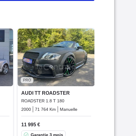
PRO
AUDI TT RO
ROADSTER 3.2
2007
149 745 
16 980 €
Bonne affai
PRO
Garantie 6
AUDI TT ROADSTER
ROADSTER 1.8 T 180
Essence
2000
71 764 Km
Manuelle
Essence
11 995 €
Garantie 3 mois