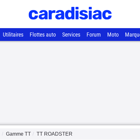
Utilitaires
Flottes auto
Services
Forum
Moto
Marqu
I
Gamme
TT
TT ROADSTER