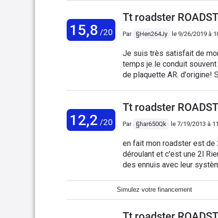
et il n’arrivait plus à fermer
digne d'une Allemande, les 
Tt roadster ROADST
l’avoir revendue!
tendance à s'effriter avec le
15,8
malheureusement eu le prob
/20
Par
§Hen264Jy
le
9/26/2019 à 1
aiguilles folles, devis : 3000
à une société d'électronique
Je suis très satisfait de mo
comme neuf et garantie 2 ans
temps je le conduit souvent 
trouver des alternatives. Po
de plaquette AR. d'origine!
ajoute un petit plus à la co
actuellement de 7 lt. ensuite
volant. Si on ferme les yeux 
embrayage et silentblocs div
c'est un très bon achat !
Tt roadster ROADST
carburant.
12,2
/20
Par
§har650Qk
le
7/19/2013 à 1
en fait mon roadster est de
déroulant et c'est une 2l Rie
des ennuis avec leur systèm
2008 et 2010 changé 4 fois 
problèmes : Audi France con
Simulez votre financement
n'est pas le plus grave Le s
console de commande ( boitie
Tt roadster ROADST