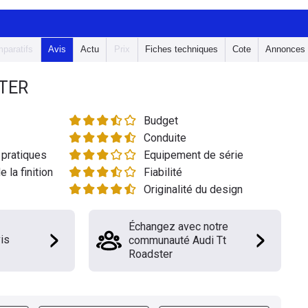
paratifs
Avis
Actu
Prix
Fiches techniques
Cote
Annonces
TER
Budget
Conduite
pratiques
Equipement de série
e la finition
Fiabilité
Originalité du design
Échangez avec notre
is
communauté Audi Tt
Roadster