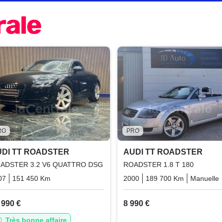
RO
PRO
DI TT ROADSTER
AUDI TT ROADSTER
ADSTER 3.2 V6 QUATTRO DSG
ROADSTER 1.8 T 180
07
151 450 Km
Automatique
Essence
2000
189 700 Km
Manuelle
 990 €
8 990 €
Très bonne affaire