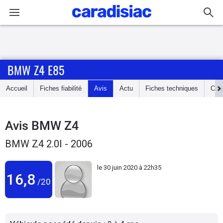
Connexion / Inscription
BMW Z4 E85
Accueil
Accueil
Fiches fiabilité
Avis
Actu
Fiches techniques
Cot
Actu
Essais
Avis
BMW Z4
BMW Z4 2.0I - 2006
Guide
d'achat
le
30 juin 2020 à 22h35
16,8
/20
Electriques
Utilitaires