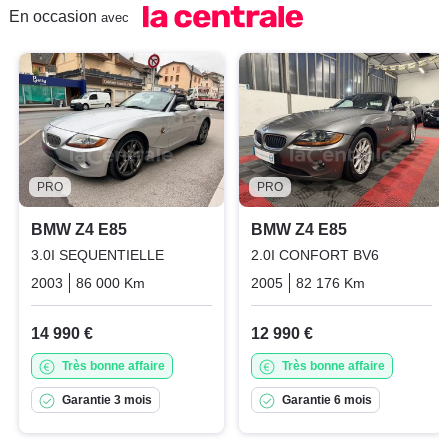
En occasion
avec
PRO
PRO
BMW Z4 E85
BMW Z4 E85
3.0I SEQUENTIELLE
2.0I CONFORT BV6
2003
86 000 Km
Automatique
Essence
2005
82 176 Km
Manuelle
14 990 €
12 990 €
Très bonne affaire
Très bonne affaire
Garantie 3 mois
Garantie 6 mois