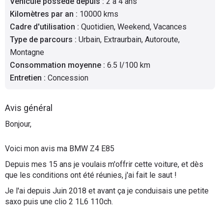
Véhicule possédé depuis
:
2 à 4 ans
Flottes
Kilomètres par an
:
10000 kms
Auto
Cadre d'utilisation
:
Quotidien, Weekend, Vacances
Type de parcours
:
Urbain, Extraurbain, Autoroute,
Services
Montagne
Consommation moyenne
:
6.5 l/100 km
Forum
Entretien
:
Concession
Moto
Avis général
Bonjour,
Marques
Voici mon avis ma BMW Z4 E85
Depuis mes 15 ans je voulais m'offrir cette voiture, et dès
que les conditions ont été réunies, j'ai fait le saut !
Je l'ai depuis Juin 2018 et avant ça je conduisais une petite
saxo puis une clio 2 1L6 110ch.