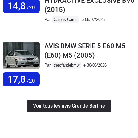
HYDRACTIVE EXCLUSIVE BV6
14,8
/20
(2015)
Par
Calpas Cardri
le 09/07/2026
AVIS BMW SERIE 5 E60 M5
(E60) M5
(2005)
Par
theofandebmw
le 30/06/2026
17,8
/20
Voir tous les avis Grande Berline