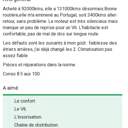
Flottes
Acheté à 92000kms, elle a 131000kms désormais.Bonne
Auto
routière,elle m'a emmené au Portugal, soit 3400kms aller-
retour, sans problème. Le moteur est très silencieux mais
manque un peu de reprise pour un V6. L'habitacle est
Services
confortable, pas de mal de dos sur longue route.
Forum
Les défauts sont les suivants à mon goût : faiblesse des
étriers arrières, j'ai déjà changé les 2. Climatisation pas
assez fiable.
Moto
Pièces et réparations dans la norme.
Marques
Conso 8.5 aux 100.
A aimé
Le confort.
Le V6.
L'insorisation.
Chaîne de distribution.