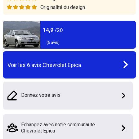
Originalité du design
14,9
/20
(
6
avis)
Voir les
6
avis
Chevrolet Epica
Donnez votre avis
Échangez avec notre communauté
Chevrolet Epica