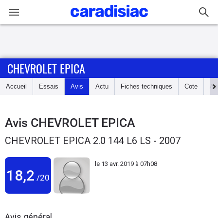
Connexion / Inscription
CHEVROLET EPICA
Accueil
Accueil
Essais
Avis
Actu
Fiches techniques
Cote
An
Actu
Essais
Avis
CHEVROLET EPICA
CHEVROLET EPICA 2.0 144 L6 LS - 2007
Guide
d'achat
le
13 avr. 2019 à 07h08
18,2
/20
Electriques
Utilitaires
Avis général