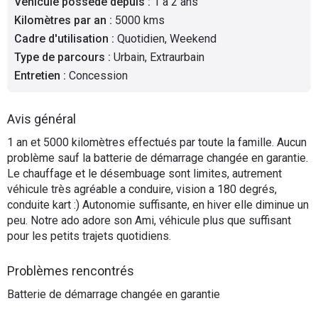
Véhicule possédé depuis
:
1 à 2 ans
Flottes
Kilomètres par an
:
5000 kms
Auto
Cadre d'utilisation
:
Quotidien, Weekend
Type de parcours
:
Urbain, Extraurbain
Services
Entretien
:
Concession
Forum
Avis général
1 an et 5000 kilomètres effectués par toute la famille. Aucun
Moto
problème sauf la batterie de démarrage changée en garantie.
Le chauffage et le désembuage sont limites, autrement
Marques
véhicule très agréable a conduire, vision a 180 degrés,
conduite kart :) Autonomie suffisante, en hiver elle diminue un
peu. Notre ado adore son Ami, véhicule plus que suffisant
pour les petits trajets quotidiens.
Problèmes rencontrés
Batterie de démarrage changée en garantie