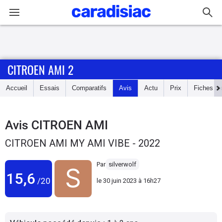
Connexion / Inscription
CITROEN AMI 2
Accueil
Accueil
Essais
Comparatifs
Avis
Actu
Prix
Fiches te
Actu
Essais
Avis
CITROEN AMI
CITROEN AMI MY AMI VIBE - 2022
Guide
d'achat
Par
silverwolf
15,6
/20
le
30 juin 2023 à 16h27
Electriques
Utilitaires