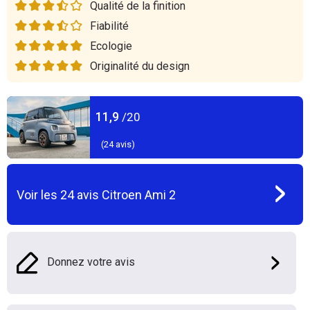
Qualité de la finition
Fiabilité
Ecologie
Originalité du design
11,9
/20
(
24
avis)
Voir les
24
avis
Citroen Ami 2
Donnez votre avis