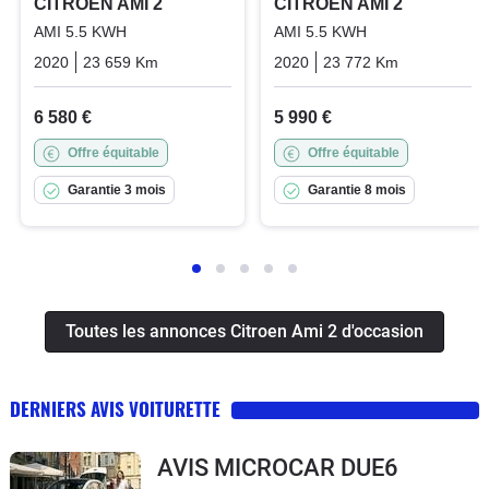
CITROEN AMI 2
CITROEN AMI 2
AMI 5.5 KWH
AMI 5.5 KWH
2020
23 659 Km
Automatique
Electric
2020
23 772 Km
Automatiq
6 580 €
5 990 €
Offre équitable
Offre équitable
Garantie 3 mois
Garantie 8 mois
Toutes les annonces Citroen Ami 2 d'occasion
DERNIERS AVIS VOITURETTE
AVIS MICROCAR DUE6