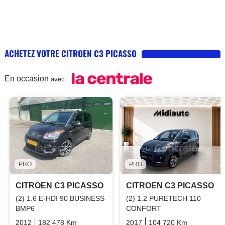
ACHETEZ VOTRE CITROEN C3 PICASSO
En occasion
avec
PRO
PRO
CITROEN C3 PICASSO
CITROEN C3 PICASSO
(2) 1.6 E-HDI 90 BUSINESS
(2) 1.2 PURETECH 110
BMP6
CONFORT
2012
182 478 Km
Automatique
2017
Diesel
104 720 Km
Manuelle