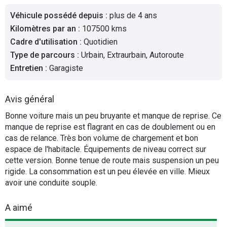
Flottes
Véhicule possédé depuis
:
plus de 4 ans
Auto
Kilomètres par an
:
107500 kms
Cadre d'utilisation
:
Quotidien
Services
Type de parcours
:
Urbain, Extraurbain, Autoroute
Entretien
:
Garagiste
Forum
Avis général
Moto
Bonne voiture mais un peu bruyante et manque de reprise. Ce
manque de reprise est flagrant en cas de doublement ou en
Marques
cas de relance. Très bon volume de chargement et bon
espace de l'habitacle. Équipements de niveau correct sur
cette version. Bonne tenue de route mais suspension un peu
rigide. La consommation est un peu élevée en ville. Mieux
avoir une conduite souple.
A aimé