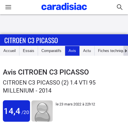
Connexion / Inscription
CITROEN C3 PICASSO
Accueil
Accueil
Essais
Comparatifs
Avis
Actu
Fiches technique
Actu
Essais
Avis
CITROEN C3 PICASSO
CITROEN C3 PICASSO (2) 1.4 VTI 95
Guide
MILLENIUM - 2014
d'achat
le
23 mars 2022 à 22h12
Electriques
14,4
/20
Utilitaires