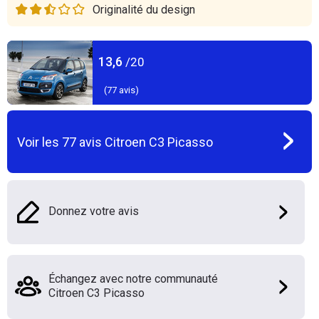
Originalité du design
13,6
/20
(
77
avis)
Voir les
77
avis
Citroen C3 Picasso
Donnez votre avis
Échangez avec notre communauté
Citroen C3 Picasso