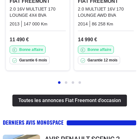
FIAT FREEMONT
FIAT FREEMONT
2.0 16V MULTIJET 170
2.0 MULTIJET 16V 170
LOUNGE 4X4 BVA
LOUNGE AWD BVA
2013
147 000 Km
Automatique
2014
Diesel
86 258 Km
Automatiq
11 490 €
14 990 €
Bonne affaire
Bonne affaire
Garantie 6 mois
Garantie 12 mois
Toutes les annonces Fiat Freemont d'occasion
DERNIERS AVIS MONOSPACE