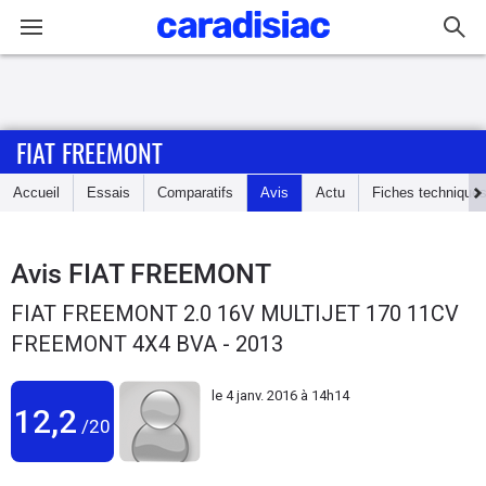
Connexion / Inscription
FIAT FREEMONT
Accueil
Accueil
Essais
Comparatifs
Avis
Actu
Fiches technique
Actu
Essais
Avis
FIAT FREEMONT
FIAT FREEMONT 2.0 16V MULTIJET 170 11CV
Guide
FREEMONT 4X4 BVA - 2013
d'achat
le
4 janv. 2016 à 14h14
Electriques
12,2
/20
Utilitaires