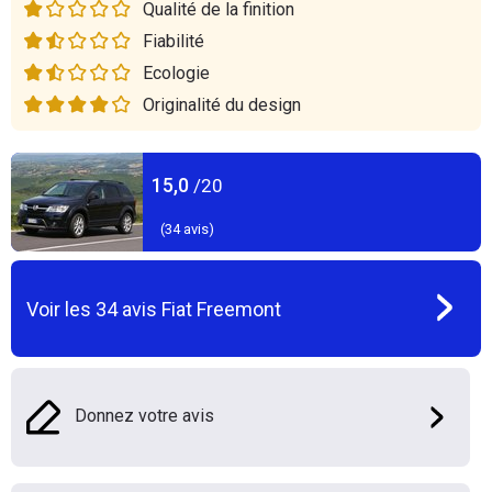
Qualité de la finition
Fiabilité
Ecologie
Originalité du design
15,0
/20
(
34
avis)
Voir les
34
avis
Fiat Freemont
Donnez votre avis