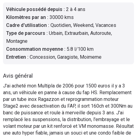
Flottes
Véhicule possédé depuis
:
2 à 4 ans
Auto
Kilomètres par an
:
30000 kms
Cadre d'utilisation
:
Quotidien, Weekend, Vacances
Services
Type de parcours
:
Urbain, Extraurbain, Autoroute,
Montagne
Forum
Consommation moyenne
:
5.8 l/100 km
Entretien
:
Concession, Garagiste, Moimeme
Moto
Avis général
Marques
J'ai acheté mon Multipla de 2006 pour 1500 euros il y a 3
ans, un véhicule en panne à cause du fap HS. Remplacement
par un tube inox Ragazzon et reprogrammation moteur
Stage2 avec desactivation du FAP, il sort 160ch et 300Nm au
banc de puissance et roule à merveille depuis 3 ans. J'ai
remplacé les suspensions, la distribution, l'embrayage et le
volant moteur par un kit renforcé et VM monomasse. Résultat
une auto hyper fiable, jamais un souci et une condo faible de