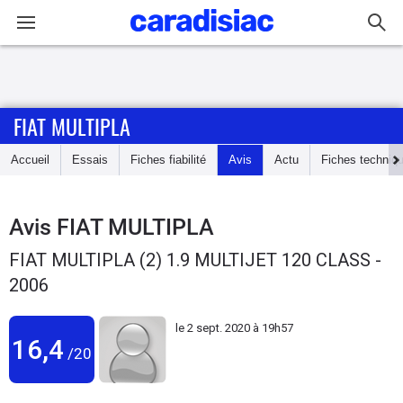
Connexion / Inscription
FIAT MULTIPLA
Accueil
Accueil
Essais
Fiches fiabilité
Avis
Actu
Fiches techniq
Actu
Essais
Avis
FIAT MULTIPLA
FIAT MULTIPLA (2) 1.9 MULTIJET 120 CLASS -
Guide
2006
d'achat
le
2 sept. 2020 à 19h57
Electriques
16,4
/20
Utilitaires