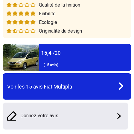
Qualité de la finition
Fiabilité
Ecologie
Originalité du design
15,4
/20
(
15
avis)
Voir les
15
avis
Fiat Multipla
Donnez votre avis