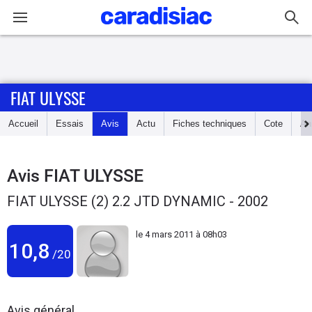
Connexion / Inscription
FIAT ULYSSE
Accueil
Accueil
Essais
Avis
Actu
Fiches techniques
Cote
An
Actu
Essais
Avis
FIAT ULYSSE
FIAT ULYSSE (2) 2.2 JTD DYNAMIC - 2002
Guide
d'achat
le
4 mars 2011 à 08h03
10,8
/20
Electriques
Utilitaires
Avis général