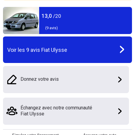
13,0
/20
(
9
avis)
Voir les
9
avis
Fiat Ulysse
Donnez votre avis
Échangez avec notre communauté
Fiat Ulysse