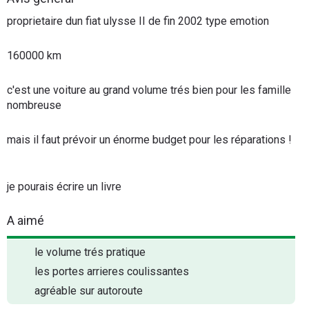
Flottes
proprietaire dun fiat ulysse II de fin 2002 type emotion
Auto
160000 km
Services
c'est une voiture au grand volume trés bien pour les famille
Forum
nombreuse
Moto
mais il faut prévoir un énorme budget pour les réparations !
Marques
je pourais écrire un livre
A aimé
le volume trés pratique
les portes arrieres coulissantes
agréable sur autoroute