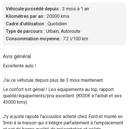
Flottes
Véhicule possédé depuis
:
3 mois à 1 an
Auto
Kilomètres par an
:
20000 kms
Cadre d'utilisation
:
Quotidien
Services
Type de parcours
:
Urbain, Autoroute
Consommation moyenne
:
7.2 l/100 km
Forum
Avis général
Moto
Excellente auto !
Marques
J’ai ce véhicule depuis plus de 3 mois maintenant.
Le confort est génial ! Les équipements au top, rapport
qualité/équipements/prix excellent. (8300€ à l’achat et ses
43000 kms)
J’y ai juste rajouté l’accoudoir acheté chez Ford et monté en
5min à la maison qui s’intègre parfaitement à l’emplacement