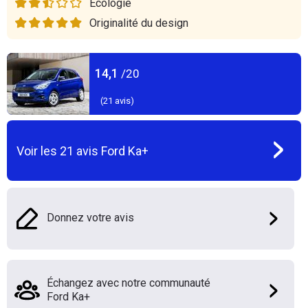
Ecologie
Originalité du design
14,1
/20
(
21
avis)
Voir les
21
avis
Ford Ka+
Donnez votre avis
Échangez avec notre communauté
Ford Ka+