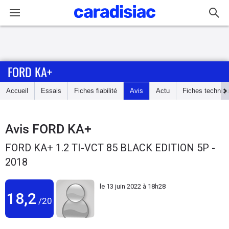
Connexion / Inscription
FORD KA+
Accueil
Accueil
Essais
Fiches fiabilité
Avis
Actu
Fiches techniq
Actu
Essais
Avis
FORD KA+
FORD KA+ 1.2 TI-VCT 85 BLACK EDITION 5P -
Guide
2018
d'achat
le
13 juin 2022 à 18h28
Electriques
18,2
/20
Utilitaires