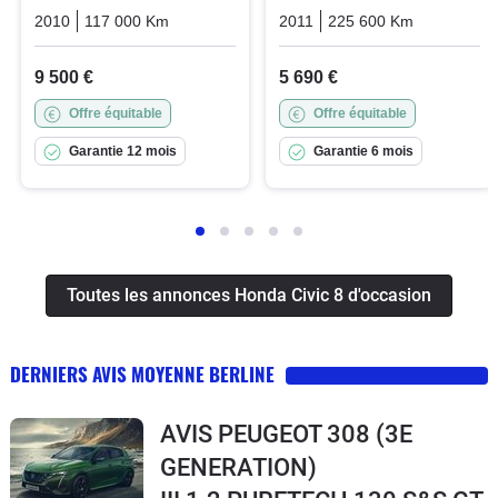
2010
117 000 Km
Automatique
2011
Essence
225 600 Km
Manuelle
9 500 €
5 690 €
Offre équitable
Offre équitable
Garantie 12 mois
Garantie 6 mois
Toutes les annonces Honda Civic 8 d'occasion
DERNIERS AVIS MOYENNE BERLINE
AVIS PEUGEOT 308 (3E
GENERATION)