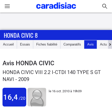
Connexion / Inscription
HONDA CIVIC 8
Accueil
Accueil
Essais
Fiches fiabilité
Comparatifs
Avis
Actu
Actu
Essais
Avis
HONDA CIVIC
HONDA CIVIC VIII 2.2 I-CTDI 140 TYPE S GT
Guide
NAVI - 2009
d'achat
le
16 oct. 2010 à 19h09
Electriques
16,4
/20
Utilitaires