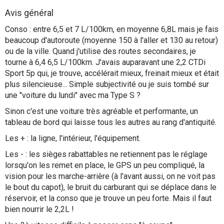
Flottes
Avis général
Auto
Conso : entre 6,5 et 7 L/100km, en moyenne 6,8L mais je fais
beaucoup d'autoroute (moyenne 150 à l'aller et 130 au retour)
Services
ou de la ville. Quand j'utilise des routes secondaires, je
tourne à 6,4 6,5 L/100km. J'avais auparavant une 2,2 CTDi
Sport 5p qui, je trouve, accélérait mieux, freinait mieux et était
Forum
plus silencieuse... Simple subjectivité ou je suis tombé sur
une "voiture du lundi" avec ma Type S ?
Moto
Sinon c'est une voiture très agréable et performante, un
tableau de bord qui laisse tous les autres au rang d'antiquité.
Marques
Les + : la ligne, l'intérieur, l'équipement.
Les - : les sièges rabattables ne retiennent pas le réglage
lorsqu'on les remet en place, le GPS un peu compliqué, la
vision pour les marche-arrière (à l'avant aussi, on ne voit pas
le bout du capot), le bruit du carburant qui se déplace dans le
réservoir, et la conso que je trouve un peu forte. Mais il faut
bien nourrir le 2,2L !