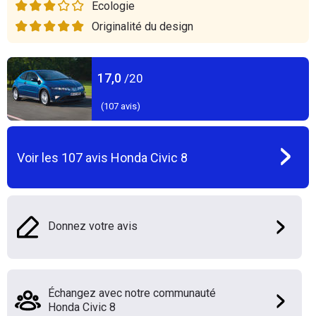
Ecologie
Originalité du design
17,0
/20
(
107
avis)
Voir les
107
avis
Honda Civic 8
Donnez votre avis
Échangez avec notre communauté
Honda Civic 8