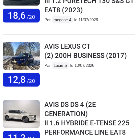
III 1.2 PURETECH 130 S&S GT
EAT8
(2023)
18,6
/20
Par
megane 4
le 11/07/2026
AVIS LEXUS CT
(2) 200H BUSINESS
(2017)
Par
Lucie S
le 10/07/2026
12,8
/20
AVIS DS DS 4 (2E
GENERATION)
II 1.6 HYBRIDE E-TENSE 225
PERFORMANCE LINE EAT8
11,2