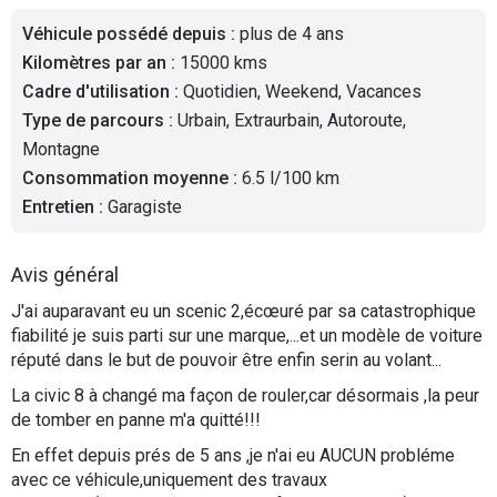
Flottes
Véhicule possédé depuis
:
plus de 4 ans
Auto
Kilomètres par an
:
15000 kms
Cadre d'utilisation
:
Quotidien, Weekend, Vacances
Services
Type de parcours
:
Urbain, Extraurbain, Autoroute,
Montagne
Forum
Consommation moyenne
:
6.5 l/100 km
Entretien
:
Garagiste
Moto
Avis général
Marques
J'ai auparavant eu un scenic 2,écœuré par sa catastrophique
fiabilité je suis parti sur une marque,...et un modèle de voiture
réputé dans le but de pouvoir être enfin serin au volant...
La civic 8 à changé ma façon de rouler,car désormais ,la peur
de tomber en panne m'a quitté!!!
En effet depuis prés de 5 ans ,je n'ai eu AUCUN probléme
avec ce véhicule,uniquement des travaux