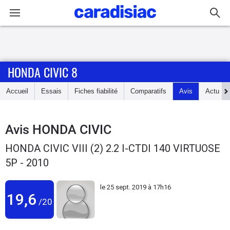
Connexion / Inscription
HONDA CIVIC 8
Accueil
Accueil
Essais
Fiches fiabilité
Comparatifs
Avis
Actu
Actu
Essais
Avis
HONDA CIVIC
HONDA CIVIC VIII (2) 2.2 I-CTDI 140 VIRTUOSE
Guide
5P - 2010
d'achat
le
25 sept. 2019 à 17h16
Electriques
19,6
/20
Utilitaires