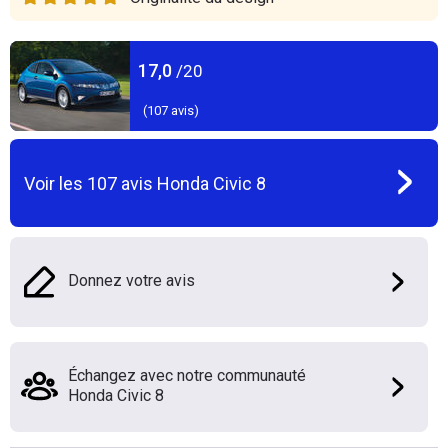
17,0
/20
(
107
avis)
Voir les
107
avis
Honda Civic 8
Donnez votre avis
Échangez avec notre communauté
Honda Civic 8