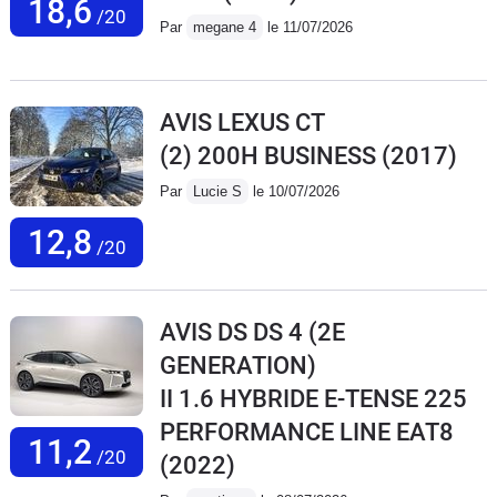
18,6
/20
Par
megane 4
le 11/07/2026
AVIS LEXUS CT
(2) 200H BUSINESS
(2017)
Par
Lucie S
le 10/07/2026
12,8
/20
AVIS DS DS 4 (2E
GENERATION)
II 1.6 HYBRIDE E-TENSE 225
PERFORMANCE LINE EAT8
11,2
/20
(2022)