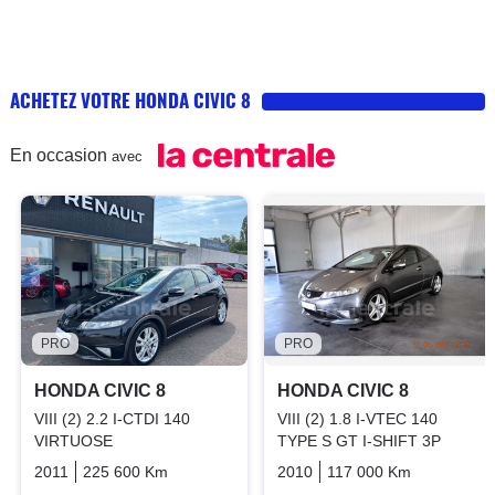
ACHETEZ VOTRE HONDA CIVIC 8
En occasion
avec
PRO
PRO
HONDA CIVIC 8
HONDA CIVIC 8
VIII (2) 2.2 I-CTDI 140
VIII (2) 1.8 I-VTEC 140
VIRTUOSE
TYPE S GT I-SHIFT 3P
2011
225 600 Km
Manuelle
Diesel
2010
117 000 Km
Automati