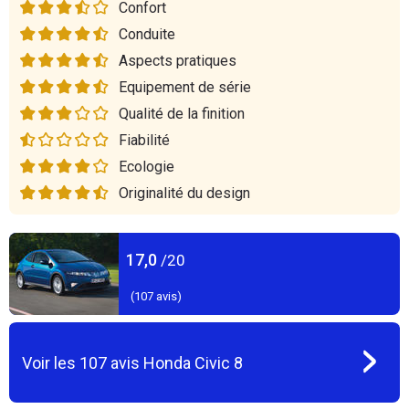
Confort
Conduite
Aspects pratiques
Equipement de série
Qualité de la finition
Fiabilité
Ecologie
Originalité du design
17,0
/20
(
107
avis)
Voir les
107
avis
Honda Civic 8