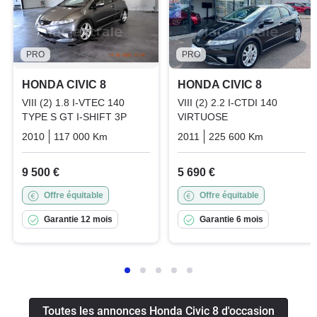
PRO
PRO
HONDA CIVIC 8
HONDA CIVIC 8
VIII (2) 1.8 I-VTEC 140
VIII (2) 2.2 I-CTDI 140
TYPE S GT I-SHIFT 3P
VIRTUOSE
2010
117 000 Km
Automatique
2011
Essence
225 600 Km
Manuelle
9 500 €
5 690 €
Offre équitable
Offre équitable
Garantie 12 mois
Garantie 6 mois
Toutes les annonces Honda Civic 8 d'occasion