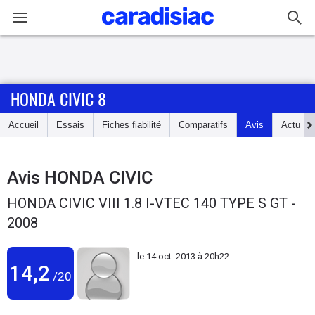
Connexion / Inscription
HONDA CIVIC 8
Accueil
Accueil
Essais
Fiches fiabilité
Comparatifs
Avis
Actu
Actu
Essais
Avis
HONDA CIVIC
HONDA CIVIC VIII 1.8 I-VTEC 140 TYPE S GT -
Guide
2008
d'achat
le
14 oct. 2013 à 20h22
Electriques
14,2
/20
Utilitaires