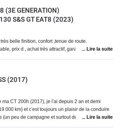
8 (3E GENERATION)
 130 S&S GT EAT8
(2023)
rès belle finition, confort ,tenue de route.
le, prix d , achat très attractif, garantie 10 ans
SS
(2017)
e ma CT 200h (2017), je l'ai depuis 2 an et demi
19 000 km) et c'est toujours un plaisir de la conduire
ns (un peu de campagne et surtout de la ville, je suis
 sur le compteur). Je suis passée d'une essence
reTech à une hybride automatique et cela m'a