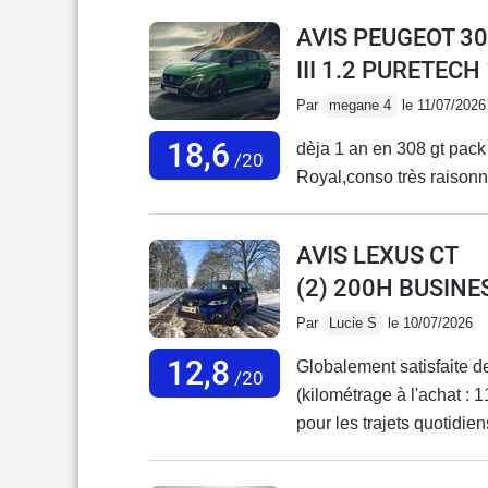
AVIS PEUGEOT 30
III 1.2 PURETECH
Par
megane 4
le 11/07/2026
18,6
dèja 1 an en 308 gt pack t
/20
Royal,conso très raisonnab
AVIS LEXUS CT
(2) 200H BUSINE
Par
Lucie S
le 10/07/2026
12,8
Globalement satisfaite d
/20
(kilométrage à l'achat : 1
pour les trajets quotidie
maintenant à 117 000 km
manuelle avec moteur Pu