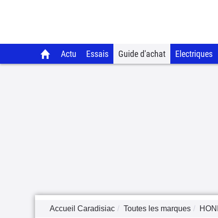
Actu
Essais
Guide d'achat
Electriques
Accueil Caradisiac
Toutes les marques
HON