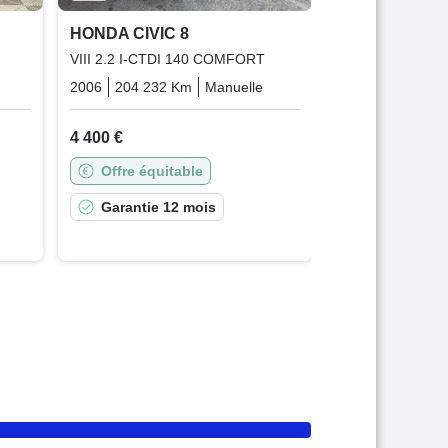
Offre équit
HONDA CIVIC 8
Garantie 3
VIII 2.2 I-CTDI 140 COMFORT
que
Hybrid_essence_electric
2006
204 232 Km
Manuelle
Diesel
4 400 €
Offre équitable
Garantie 12 mois