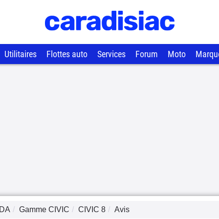
Utilitaires
Flottes auto
Services
Forum
Moto
Marqu
DA
Gamme
CIVIC
CIVIC 8
Avis