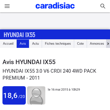
Connexion / Inscription
HYUNDAI IX55
Accueil
Accueil
Avis
Actu
Fiches techniques
Cote
Annonces
Actu
Essais
Avis
HYUNDAI IX55
HYUNDAI IX55 3.0 V6 CRDI 240 4WD PACK
Guide
PREMIUM - 2011
d'achat
le
16 mai 2015 à 10h29
Electriques
18,6
/20
Utilitaires