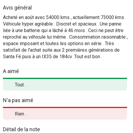
Flottes
Avis général
Auto
Acheté en août avec 54000 kms , actuellement 73000 kms .
Véhicule hyper agréable . Discret et spacieux . Une panne
Services
liée à une batterie qui a lâché à 46 mois . Ceci ne peut être
reproché au véhicule lui même . Consommation raisonnable ,
espace imposant et toutes les options en série . Très
Forum
satisfait de l'achat suite aux 2 premières générations de
Santa Fé puis à un IX35 de 184cv .Tout est bon .
Moto
A aimé
Marques
Tout .
N'a pas aimé
Rien .
Détail de la note