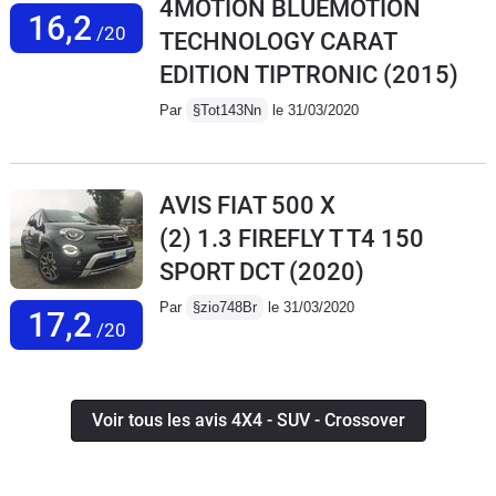
4MOTION BLUEMOTION
16,2
/20
TECHNOLOGY CARAT
EDITION TIPTRONIC
(2015)
Par
§Tot143Nn
le 31/03/2020
AVIS FIAT 500 X
(2) 1.3 FIREFLY T T4 150
SPORT DCT
(2020)
Par
§zio748Br
le 31/03/2020
17,2
/20
Voir tous les avis 4X4 - SUV - Crossover