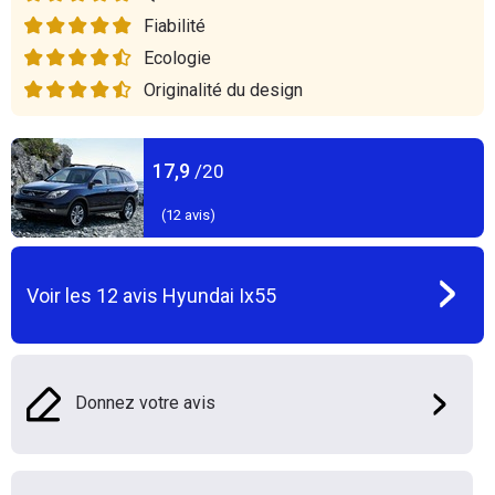
Fiabilité
Ecologie
Originalité du design
17,9
/20
(
12
avis)
Voir les
12
avis
Hyundai Ix55
Donnez votre avis