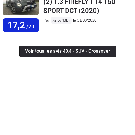
(2) 1.3 FIREFLY T T4 150
SPORT DCT
(2020)
Par
§zio748Br
le 31/03/2020
17,2
/20
Voir tous les avis 4X4 - SUV - Crossover