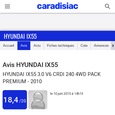
Connexion / Inscription
HYUNDAI IX55
Accueil
Accueil
Avis
Actu
Fiches techniques
Cote
Annonces
Actu
Essais
Avis
HYUNDAI IX55
HYUNDAI IX55 3.0 V6 CRDI 240 4WD PACK
Guide
PREMIUM - 2010
d'achat
le
10 juin 2015 à 14h13
Electriques
18,4
/20
Utilitaires