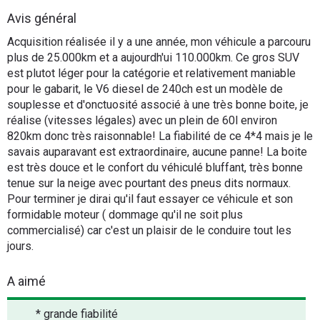
Flottes
Avis général
Auto
Acquisition réalisée il y a une année, mon véhicule a parcouru
plus de 25.000km et a aujourdh'ui 110.000km. Ce gros SUV
Services
est plutot léger pour la catégorie et relativement maniable
pour le gabarit, le V6 diesel de 240ch est un modèle de
souplesse et d'onctuosité associé à une très bonne boite, je
Forum
réalise (vitesses légales) avec un plein de 60l environ
820km donc très raisonnable! La fiabilité de ce 4*4 mais je le
Moto
savais auparavant est extraordinaire, aucune panne! La boite
est très douce et le confort du véhiculé bluffant, très bonne
Marques
tenue sur la neige avec pourtant des pneus dits normaux.
Pour terminer je dirai qu'il faut essayer ce véhicule et son
formidable moteur ( dommage qu'il ne soit plus
commercialisé) car c'est un plaisir de le conduire tout les
jours.
A aimé
* grande fiabilité