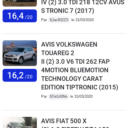
IV (2) 3.0 TDI 218 12CV AVUS
S TRONIC 7
(2017)
16,4
/20
Par
§Jac832ZS
le 31/03/2020
AVIS VOLKSWAGEN
TOUAREG 2
II (2) 3.0 V6 TDI 262 FAP
4MOTION BLUEMOTION
16,2
/20
TECHNOLOGY CARAT
EDITION TIPTRONIC
(2015)
Par
§Tot143Nn
le 31/03/2020
AVIS FIAT 500 X