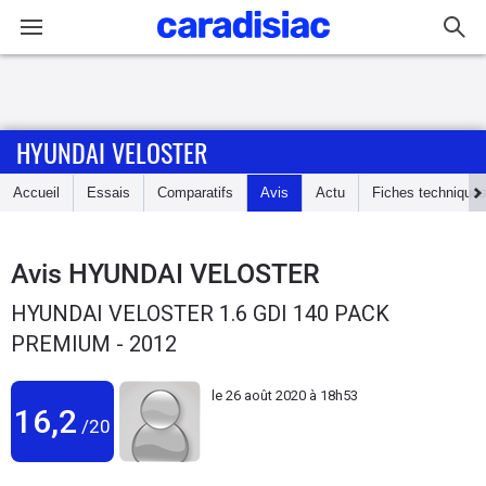
Connexion / Inscription
HYUNDAI VELOSTER
Accueil
Accueil
Essais
Comparatifs
Avis
Actu
Fiches technique
Actu
Essais
Avis
HYUNDAI VELOSTER
HYUNDAI VELOSTER 1.6 GDI 140 PACK
Guide
PREMIUM - 2012
d'achat
le
26 août 2020 à 18h53
Electriques
16,2
/20
Utilitaires