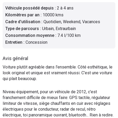
Flottes
Véhicule possédé depuis
:
2 à 4 ans
Auto
Kilomètres par an
:
10000 kms
Cadre d'utilisation
:
Quotidien, Weekend, Vacances
Services
Type de parcours
:
Urbain, Extraurbain
Consommation moyenne
:
7.4 l/100 km
Forum
Entretien
:
Concession
Moto
Avis général
Marques
Voiture plutôt agréable dans l'ensemble. Côté esthétique, le
look original et unique est vraiment réussi. C'est une voiture
qui plait beaucoup.
Niveau équipement, pour un véhicule de 2012, c'est
franchement difficile de mieux faire: GPS tactile, régulateur
limiteur de vitesse, siège chauffants en cuir avec réglages
électriques pour le conducteur, radar de recul, rétro
électrique, toi panoramique ouvrant, bluetooth... Rien à redire.