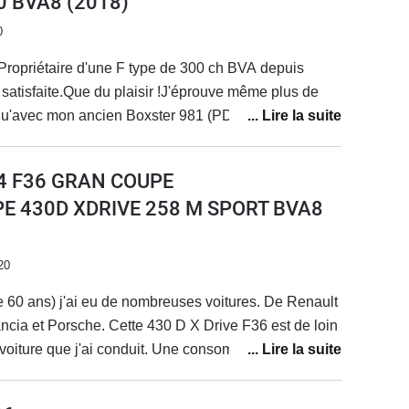
00 BVA8
(2018)
0
Propriétaire d'une F type de 300 ch BVA depuis
ès satisfaite.Que du plaisir !J'éprouve même plus de
qu'avec mon ancien Boxster 981 (PDK) et mon
oîte manu).Le seul bémol concerne le son qui, pour
s avec le flat 6 de Porsche, mais bon je m'y
 4 F36 GRAN COUPE
nt le seul point faible que j'ai relevé.Si je devais
PE 430D XDRIVE 258 M SPORT BVA8
ne F type et sans doute en version V6 S pour avoir du
ps. Mais j'attends d'essayer une V6 S pour comparer
les cas, ce serait une occasion, car le regard de la
20
 me déplaît énormément, devenant complètement
e 60 ans) j'ai eu de nombreuses voitures. De Renault
 actuelle et une audi. Pas de problème pour
cia et Porsche. Cette 430 D X Drive F36 est de loin
a belle mais en gardant le sens vertical de celle
e voiture que j'ai conduit. Une consommation en
ement brutal ...
viron 8 litres conduite en Allemagne. Un entretien en
euro tout les 30.000 kms. Aujourd'hui j'ai 175000