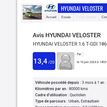
HYUNDAI VELOSTER
Accueil
Essais
Fiches fiabilité
Com
Avis
HYUNDAI VELOSTER
HYUNDAI VELOSTER 1.6 T-GDI 186
Par
13,4
/20
le
16 juin 2024 à 14h0
Véhicule possédé depuis
:
3 mois à 1 an
Kilomètres par an
:
80000 kms
Cadre d'utilisation
:
Quotidien
Type de parcours
:
Urbain, Extraurbain