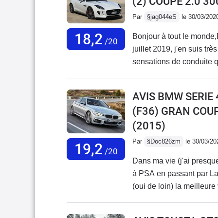
(2) COUPE 2.0 3
Par
§jag044eS
le 30/03/202
18,2
Bonjour à tout le monde,
/20
juillet 2019, j'en suis tr
sensations de conduite 
ancienne 997 phase 1 (b
ce modèle, ne rivalise pa
AVIS BMW SERIE
attendais. Et c'est vraime
(F36) GRAN COU
changer, je reprendrai u
(2015)
son et un peu plus de pe
à ma F type.Et dans tous 
Par
§Doc826zm
le 30/03/20
19,2
nouvelle F type (>2020)
/20
Dans ma vie (j'ai presqu
banal, entre une Mustang
à PSA en passant par Lan
moderniser le regard de l
(oui de loin) la meilleur
d'avant. Bizarre ce chang
dessous de 7 litres et en
concession de 400 à 700 