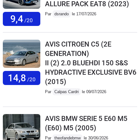
ALLURE PACK EAT8
(2023)
Par
dsrando
le 17/07/2026
9,4
/20
AVIS CITROEN C5 (2E
GENERATION)
II (2) 2.0 BLUEHDI 150 S&S
HYDRACTIVE EXCLUSIVE BV6
14,8
/20
(2015)
Par
Calpas Cardri
le 09/07/2026
AVIS BMW SERIE 5 E60 M5
(E60) M5
(2005)
Par
theofandebmw
le 30/06/2026