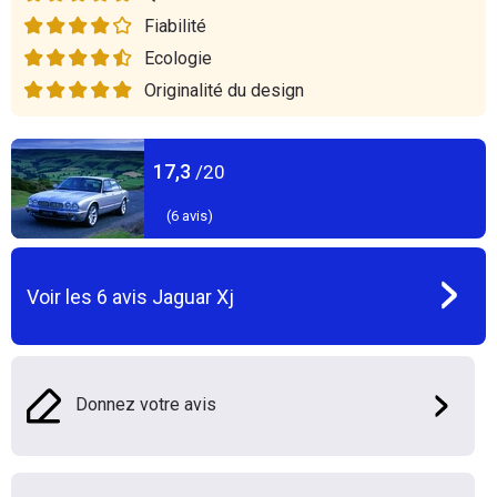
Fiabilité
Ecologie
Originalité du design
17,3
/20
(
6
avis)
Voir les
6
avis
Jaguar Xj
Donnez votre avis