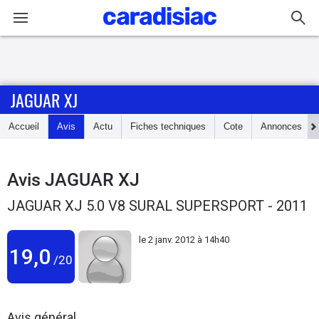
Connexion / Inscription
JAGUAR XJ
Accueil
Accueil
Avis
Actu
Fiches techniques
Cote
Annonces
Actu
Essais
Avis
JAGUAR XJ
JAGUAR XJ 5.0 V8 SURAL SUPERSPORT - 2011
Guide
d'achat
le
2 janv. 2012 à 14h40
19,0
/20
Electriques
Utilitaires
Avis général