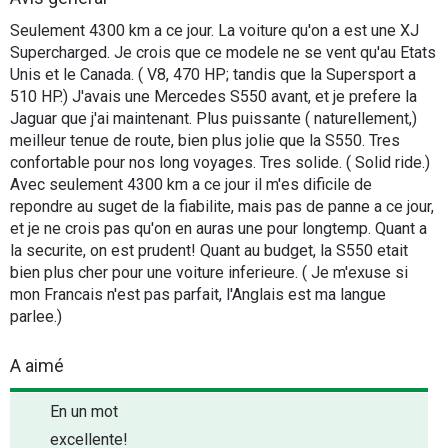
Flottes
Seulement 4300 km a ce jour. La voiture qu'on a est une XJ
Auto
Supercharged. Je crois que ce modele ne se vent qu'au Etats
Unis et le Canada. ( V8, 470 HP; tandis que la Supersport a
510 HP.) J'avais une Mercedes S550 avant, et je prefere la
Services
Jaguar que j'ai maintenant. Plus puissante ( naturellement,)
meilleur tenue de route, bien plus jolie que la S550. Tres
Forum
confortable pour nos long voyages. Tres solide. ( Solid ride.)
Avec seulement 4300 km a ce jour il m'es dificile de
Moto
repondre au suget de la fiabilite, mais pas de panne a ce jour,
et je ne crois pas qu'on en auras une pour longtemp. Quant a
la securite, on est prudent! Quant au budget, la S550 etait
Marques
bien plus cher pour une voiture inferieure. ( Je m'exuse si
mon Francais n'est pas parfait, l'Anglais est ma langue
parlee.)
A aimé
En un mot
excellente!