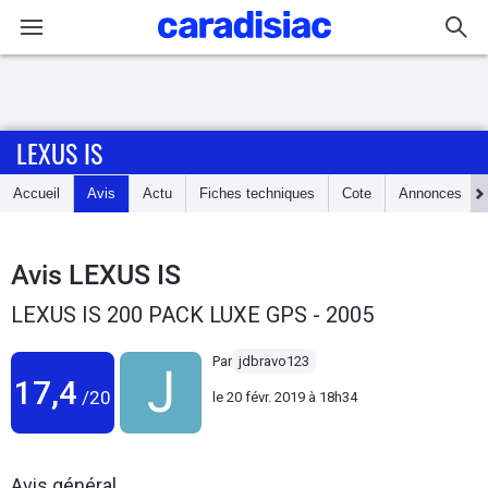
Connexion / Inscription
LEXUS IS
Accueil
Accueil
Avis
Actu
Fiches techniques
Cote
Annonces
Actu
Essais
Avis
LEXUS IS
LEXUS IS 200 PACK LUXE GPS - 2005
Guide
d'achat
Par
jdbravo123
17,4
/20
le
20 févr. 2019 à 18h34
Electriques
Utilitaires
Avis général