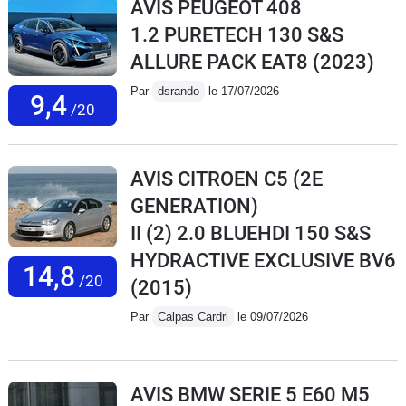
AVIS PEUGEOT 408
1.2 PURETECH 130 S&S
ALLURE PACK EAT8
(2023)
Par
dsrando
le 17/07/2026
9,4
/20
AVIS CITROEN C5 (2E
GENERATION)
II (2) 2.0 BLUEHDI 150 S&S
HYDRACTIVE EXCLUSIVE BV6
14,8
/20
(2015)
Par
Calpas Cardri
le 09/07/2026
AVIS BMW SERIE 5 E60 M5