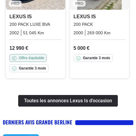
PRO
PRO
LEXUS IS
LEXUS IS
200 PACK LUXE BVA
200 PACK
2002
51 045 Km
Automatique
2000
Essence
269 000 Km
Manuelle
12 990 €
5 000 €
Offre équitable
Garantie 3 mois
Garantie 3 mois
Toutes les annonces Lexus Is d'occasion
DERNIERS AVIS GRANDE BERLINE