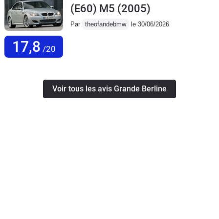
(E60) M5
(2005)
Par
theofandebmw
le 30/06/2026
17,8
/20
Voir tous les avis Grande Berline