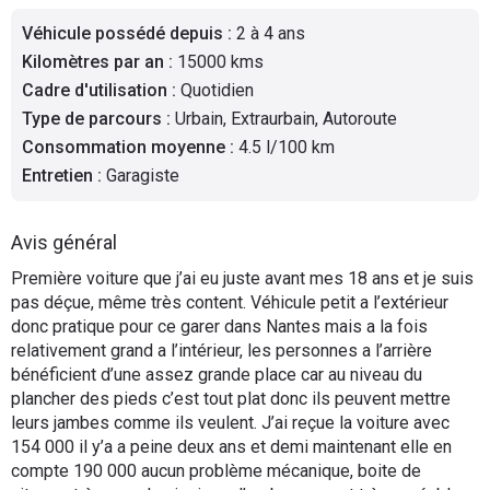
Flottes
Véhicule possédé depuis
:
2 à 4 ans
Auto
Kilomètres par an
:
15000 kms
Cadre d'utilisation
:
Quotidien
Services
Type de parcours
:
Urbain, Extraurbain, Autoroute
Consommation moyenne
:
4.5 l/100 km
Forum
Entretien
:
Garagiste
Moto
Avis général
Marques
Première voiture que j’ai eu juste avant mes 18 ans et je suis
pas déçue, même très content. Véhicule petit a l’extérieur
donc pratique pour ce garer dans Nantes mais a la fois
relativement grand a l’intérieur, les personnes a l’arrière
bénéficient d’une assez grande place car au niveau du
plancher des pieds c’est tout plat donc ils peuvent mettre
leurs jambes comme ils veulent. J’ai reçue la voiture avec
154 000 il y’a a peine deux ans et demi maintenant elle en
compte 190 000 aucun problème mécanique, boite de