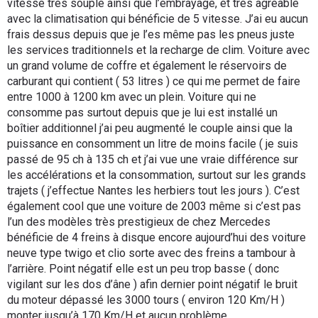
vitesse très souple ainsi que l’embrayage, et très agréable
avec la climatisation qui bénéficie de 5 vitesse. J’ai eu aucun
frais dessus depuis que je l’es même pas les pneus juste
les services traditionnels et la recharge de clim. Voiture avec
un grand volume de coffre et également le réservoirs de
carburant qui contient ( 53 litres ) ce qui me permet de faire
entre 1000 à 1200 km avec un plein. Voiture qui ne
consomme pas surtout depuis que je lui est installé un
boîtier additionnel j’ai peu augmenté le couple ainsi que la
puissance en consomment un litre de moins facile ( je suis
passé de 95 ch à 135 ch et j’ai vue une vraie différence sur
les accélérations et la consommation, surtout sur les grands
trajets ( j’effectue Nantes les herbiers tout les jours ). C’est
également cool que une voiture de 2003 même si c’est pas
l’un des modèles très prestigieux de chez Mercedes
bénéficie de 4 freins à disque encore aujourd’hui des voiture
neuve type twigo et clio sorte avec des freins a tambour à
l’arrière. Point négatif elle est un peu trop basse ( donc
vigilant sur les dos d’âne ) afin dernier point négatif le bruit
du moteur dépassé les 3000 tours ( environ 120 Km/H )
monter jusqu’à 170 Km/H et aucun problème.