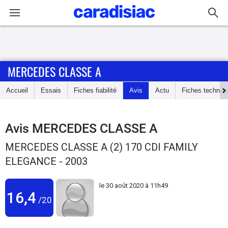
Connexion / Inscription
MERCEDES CLASSE A
Accueil
Accueil
Essais
Fiches fiabilité
Avis
Actu
Fiches techniq
Actu
Essais
Avis
MERCEDES CLASSE A
MERCEDES CLASSE A (2) 170 CDI FAMILY
Guide
ELEGANCE - 2003
d'achat
le
30 août 2020 à 11h49
Electriques
16,4
/20
Utilitaires