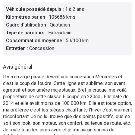
Flottes
Véhicule possédé depuis
:
1 à 2 ans
Auto
Kilomètres par an
:
105686 kms
Cadre d'utilisation
:
Quotidien
Services
Type de parcours
:
Extraurbain
Consommation moyenne
:
5 l/100 km
Forum
Entretien
:
Concession
Moto
Avis général
Marques
Il y a un an je passe devant une concession Mercedes et
c'est le coup de foudre. Cette ligne est sublime, son avant
agressif et son arrière majestueux. Bref je craque, me voilà
propriétaire de cette classe E coupé en 220cdi. Elle date de
2014 et elle avait moins de 100 000 km. Elle est toute option,
ma préférée c'est les sièges chauffants l'hiver c'est vraiment
réconfortant. Je ne lui trouve que des points positifs, que se
soit son look, son moteur, son confort, sa tenue de route, etc.
Je roule tous les jours avec et je n'ai aucun soucis de