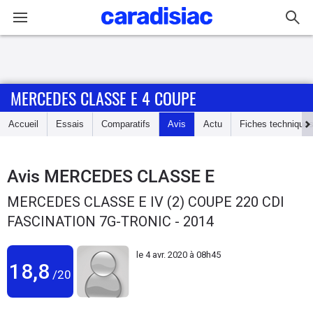
Connexion / Inscription
MERCEDES CLASSE E 4 COUPE
Accueil
Accueil
Essais
Comparatifs
Avis
Actu
Fiches technique
Actu
Essais
Avis
MERCEDES CLASSE E
MERCEDES CLASSE E IV (2) COUPE 220 CDI
Guide
FASCINATION 7G-TRONIC - 2014
d'achat
le
4 avr. 2020 à 08h45
Electriques
18,8
/20
Utilitaires