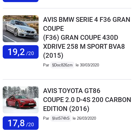
AVIS BMW SERIE 4 F36 GRAN
COUPE
(F36) GRAN COUPE 430D
XDRIVE 258 M SPORT BVA8
19,2
/20
(2015)
Par
§Doc826zm
le 30/03/2020
AVIS TOYOTA GT86
COUPE 2.0 D-4S 200 CARBON
EDITION
(2016)
Par
§Ist574hS
le 26/03/2020
17,8
/20