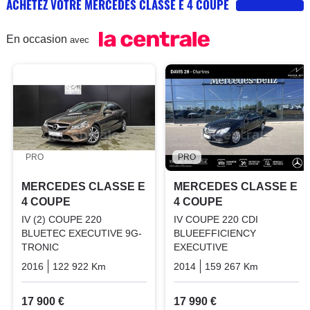
ACHETEZ VOTRE MERCEDES CLASSE E 4 COUPE
En occasion
avec
PRO
PRO
MERCEDES CLASSE E
MERCEDES CLASSE E
4 COUPE
4 COUPE
IV (2) COUPE 220
IV COUPE 220 CDI
BLUETEC EXECUTIVE 9G-
BLUEEFFICIENCY
TRONIC
EXECUTIVE
2016
122 922 Km
Automatique
2014
Diesel
159 267 Km
Manuelle
17 900 €
17 990 €