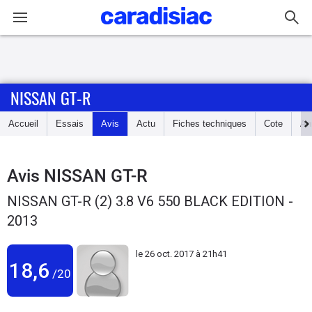
Connexion / Inscription
NISSAN GT-R
Accueil
Accueil
Essais
Avis
Actu
Fiches techniques
Cote
An
Actu
Essais
Avis
NISSAN GT-R
NISSAN GT-R (2) 3.8 V6 550 BLACK EDITION -
Guide
2013
d'achat
le
26 oct. 2017 à 21h41
Electriques
18,6
/20
Utilitaires