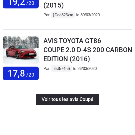
19,2
/20
(2015)
Par
§Doc826zm
le 30/03/2020
AVIS TOYOTA GT86
COUPE 2.0 D-4S 200 CARBON
EDITION
(2016)
Par
§Ist574hS
le 26/03/2020
17,8
/20
Voir tous les avis Coupé