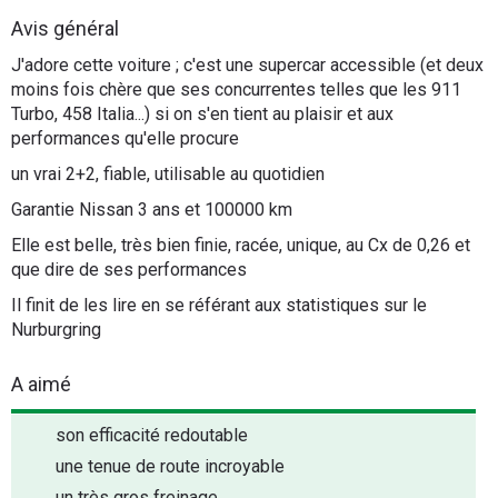
Flottes
Avis général
Auto
J'adore cette voiture ; c'est une supercar accessible (et deux
moins fois chère que ses concurrentes telles que les 911
Services
Turbo, 458 Italia...) si on s'en tient au plaisir et aux
performances qu'elle procure
Forum
un vrai 2+2, fiable, utilisable au quotidien
Garantie Nissan 3 ans et 100000 km
Moto
Elle est belle, très bien finie, racée, unique, au Cx de 0,26 et
que dire de ses performances
Marques
Il finit de les lire en se référant aux statistiques sur le
Nurburgring
A aimé
son efficacité redoutable
une tenue de route incroyable
un très gros freinage