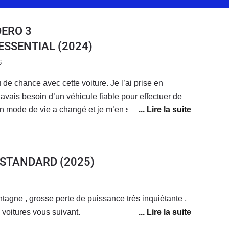
DERO 3
0 ESSENTIAL
(2024)
6
de chance avec cette voiture. Je l’ai prise en
j’avais besoin d’un véhicule fiable pour effectuer de
on mode de vie a changé et je m’en sers très peu.
 remplacer, à la fin de la location, par une sandero
5 ch, plus adaptée à mon usage
 depuis quelque temps, les problèmes s’enchaînent,
5 STANDARD
(2025)
 confiance pour partir en vacances avec elle, alors
principal usage.Tout d’abord, un point qui n’est pas
: les stations GPL autour de chez moi sont en panne
tagne , grosse perte de puissance très inquiétante ,
uis février-mars. Il faut surveiller les
 voitures vous suivant.
 comme j’utilise peu la voiture, il est difficile de