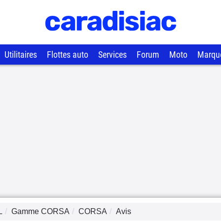
Utilitaires
Flottes auto
Services
Forum
Moto
Marqu
L
Gamme
CORSA
CORSA
Avis