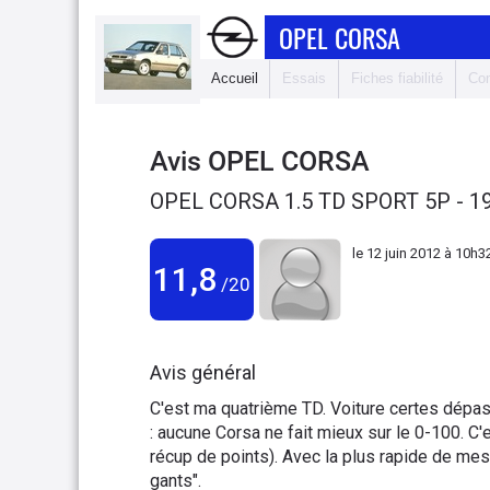
OPEL CORSA
Accueil
Essais
Fiches fiabilité
Com
Avis
OPEL CORSA
OPEL CORSA 1.5 TD SPORT 5P - 1
le
12 juin 2012 à 10h3
11,8
/20
Avis général
C'est ma quatrième TD. Voiture certes dép
: aucune Corsa ne fait mieux sur le 0-100. C
récup de points). Avec la plus rapide de mes 
gants".