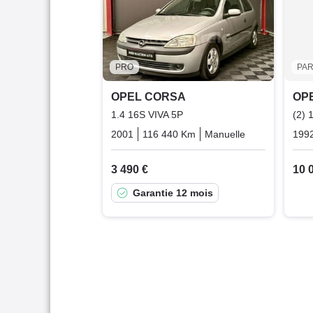
PRO
PAR
OPEL CORSA
OP
1.4 16S VIVA 5P
(2) 
2001
116 440 Km
Manuelle
Essence
199
3 490 €
10 
Garantie 12 mois