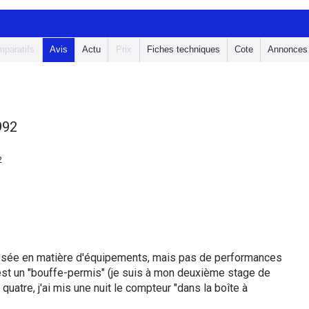
paratifs
Avis
Actu
Prix
Fiches techniques
Cote
Annonces
992
2
assée en matière d'équipements, mais pas de performances
'est un "bouffe-permis" (je suis à mon deuxième stage de
quatre, j'ai mis une nuit le compteur "dans la boîte à