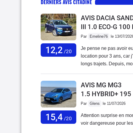
DERNIERS AVIS CITADINE
AVIS DACIA SAN
III 1.0 ECO-G 10
Par
Emeline76
le 13/07/202
12,2
Je pense ne pas avoir eu 
/20
location pour 3 ans, car 
longs trajets. Depuis, m
J’envisageais même de la
récente d’occasion de 6
AVIS MG MG3
actuel.Malheureusement,
1.5 HYBRID+ 19
au point que je n’ai plus
que c’est désormais son 
Par
Glens
le 11/07/2026
directement lié à Dacia 
15,4
Attention surprise en mon
ou en rupture de stock dep
/20
voir dangereuse pour les
réapprovisionnements, mais