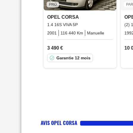
PRO
PAR
OPEL CORSA
OP
1.4 16S VIVA 5P
(2) 
2001
116 440 Km
Manuelle
Essence
199
3 490 €
10 
Garantie 12 mois
AVIS OPEL CORSA