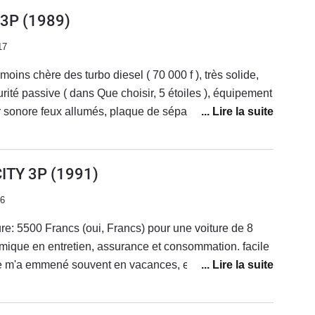
 3P
(1989)
17
CITY 3P
(1991)
de 1er ordre
16
ure: 5500 Francs (oui, Francs) pour une voiture de 8
ique en entretien, assurance et consommation. facile
lle m'a emmené souvent en vacances, et jusqu'en
pement et en sécurité, elle a démarré du premier coup
la première voiture d'un copain puis a continué en