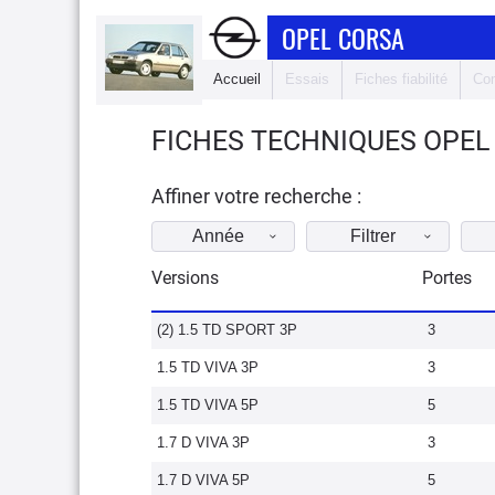
OPEL CORSA
Accueil
Essais
Fiches fiabilité
Com
FICHES TECHNIQUES OPEL
Affiner votre recherche :
Année
Filtrer
Versions
Portes
(2) 1.5 TD SPORT 3P
3
1.5 TD VIVA 3P
3
1.5 TD VIVA 5P
5
1.7 D VIVA 3P
3
1.7 D VIVA 5P
5