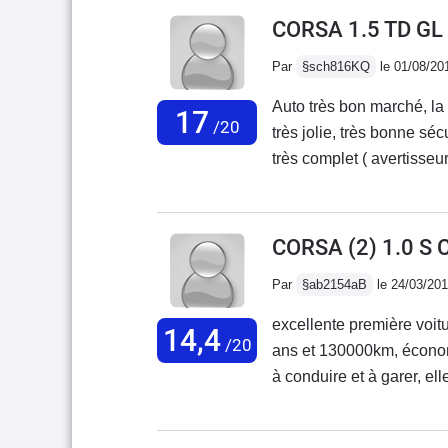
CORSA 1.5 TD GL
Par
§sch816KQ
le 01/08/20
Auto très bon marché, la moins chère des turbo diesel ( 70 000 f ), très solide,
17
/20
très jolie, très bonne sécurité passive ( dans Que choisir, 5 étoiles ), équipement
très complet ( avertisseur sonore feux allumés, plaque de séparation, compte-
tours, suralimentation ), plaisir de conduire, fiscalité ( 4CV fiscaux ), rapidité (
vitesse maxi réelle : 172 km/h ), nervosité ( km da : 34 s ), très bonnes reprises,
sobriété, diesel la plus sobre du monde ( cons moyenne : 5 l aux 100 km ),
CORSA (2) 1.0 S 
tenue de route 
Par
§ab2154aB
le 24/03/20
excellente première voit
14,4
/20
ans et 130000km, économ
à conduire et à garer, e
Ecosse.mauvaise en équi
à chaque fois.elle était 