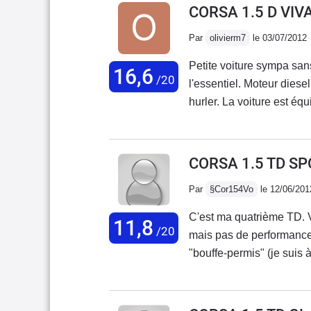
première voiture de mon f
CORSA 1.5 D VIV
remplacée par une civic
Par
olivierm7
le 03/07/2012
Petite voiture sympa sans prétention que de rendre service ; n'est-ce pas
16,6
/20
l'essentiel. Moteur diesel sobre mais avec une s
hurler. La voiture est équipée d'un intérieur GT y compris le volant et de roues
GT : le confort y gagne et on ne reconnaît plus la tenue de route. Un kart mais
qui ne peut p
CORSA 1.5 TD SP
Par
§Cor154Vo
le 12/06/201
C'est ma quatrième TD. 
11,8
/20
mais pas de performances
"bouffe-permis" (je suis
rapide de mes quatre, j'a
gants".Économe : de 4,2 
Aucun pb de moteur : ma 