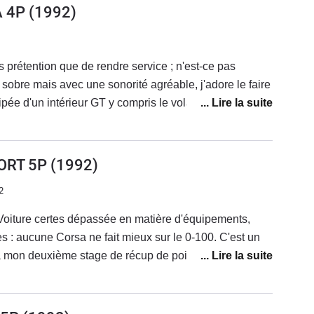
rère.... et vendue 5000 F 4 ans après l'achat et
A 4P
(1992)
 EG
onorité agréable, j'adore le faire
lus déraper, vu la taille des pneus.
ORT 5P
(1992)
2
Voiture certes dépassée en matière d'équipements,
 : aucune Corsa ne fait mieux sur le 0-100. C'est un
 à mon deuxième stage de récup de points). Avec la plus
i mis une nuit le compteur "dans la boîte à
sur route normale à 5,2 sur autoroute à 140 compteur.
dernière a 350 000 km, démarre au quart de tour et je