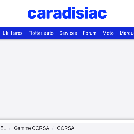
Utilitaires
Flottes auto
Services
Forum
Moto
Marqu
EL
Gamme
CORSA
CORSA