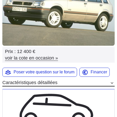
Flottes
Auto
Services
Forum
Prix :
12 400 €
Moto
voir la cote en occasion
»
Marques
Poser votre question sur le forum
Financer
Caractéristiques détaillées