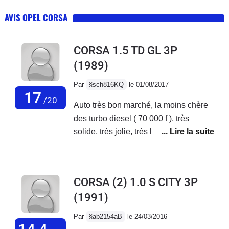
AVIS OPEL CORSA
CORSA 1.5 TD GL 3P
(1989)
Par
§sch816KQ
le 01/08/2017
17
/20
Auto très bon marché, la moins chère
des turbo diesel ( 70 000 f ), très
solide, très jolie, très bonne sécurité
passive ( dans Que choisir, 5 étoiles ),
équipement très complet ( avertisseur
sonore feux allumés, plaque de
CORSA (2) 1.0 S CITY 3P
séparation, compte-tours,
(1991)
suralimentation ), plaisir de conduire,
fiscalité ( 4CV fiscaux ), rapidité (
Par
§ab2154aB
le 24/03/2016
vitesse maxi réelle : 172 km/h ),