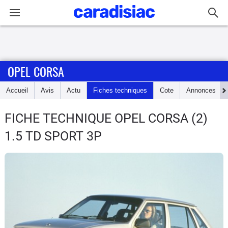
Connexion / Inscription
OPEL CORSA
Accueil
Accueil
Avis
Actu
Fiches techniques
Cote
Annonces
Actu
FICHE TECHNIQUE OPEL CORSA
(2)
Essais
1.5 TD SPORT 3P
Guide
d'achat
Electriques
Utilitaires