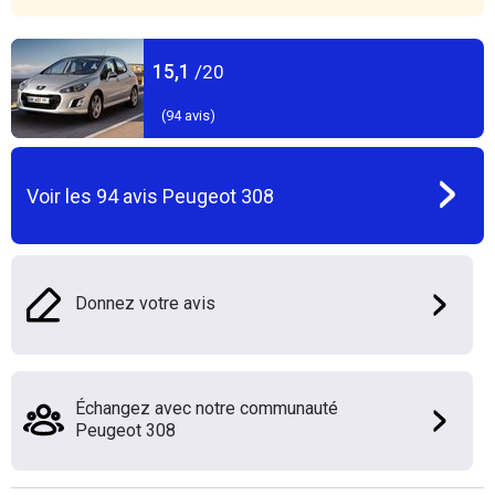
15,1
/20
(
94
avis)
Voir les
94
avis
Peugeot 308
Donnez votre avis
Échangez avec notre communauté
Peugeot 308