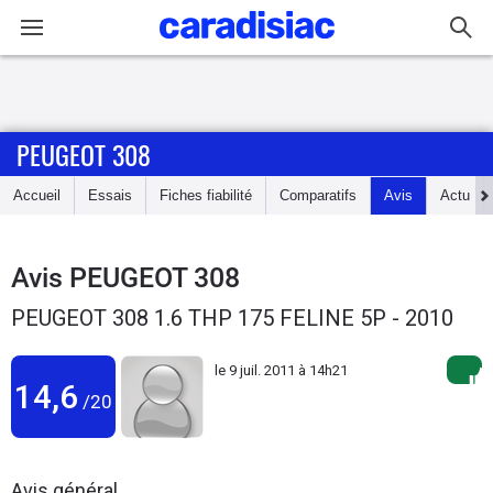
Connexion / Inscription
PEUGEOT 308
Accueil
Accueil
Essais
Fiches fiabilité
Comparatifs
Avis
Actu
Actu
Essais
Avis
PEUGEOT 308
PEUGEOT 308 1.6 THP 175 FELINE 5P - 2010
Guide
d'achat
le
9 juil. 2011 à 14h21
14,6
/20
Electriques
Utilitaires
Avis général