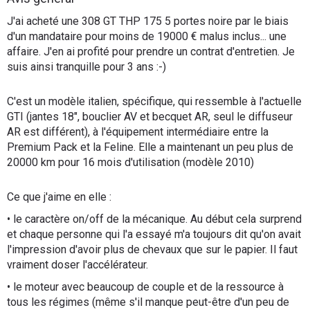
Flottes
J'ai acheté une 308 GT THP 175 5 portes noire par le biais
Auto
d'un mandataire pour moins de 19000 € malus inclus... une
affaire. J'en ai profité pour prendre un contrat d'entretien. Je
suis ainsi tranquille pour 3 ans :-)
Services
C'est un modèle italien, spécifique, qui ressemble à l'actuelle
Forum
GTI (jantes 18", bouclier AV et becquet AR, seul le diffuseur
AR est différent), à l'équipement intermédiaire entre la
Moto
Premium Pack et la Feline. Elle a maintenant un peu plus de
20000 km pour 16 mois d'utilisation (modèle 2010)
Marques
Ce que j'aime en elle :
• le caractère on/off de la mécanique. Au début cela surprend
et chaque personne qui l'a essayé m'a toujours dit qu'on avait
l'impression d'avoir plus de chevaux que sur le papier. Il faut
vraiment doser l'accélérateur.
• le moteur avec beaucoup de couple et de la ressource à
tous les régimes (même s'il manque peut-être d'un peu de