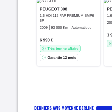
PEUGEOT 308
PE
1.6 HDI 112 FAP PREMIUM BMP6
1.
5P
20
2009
93 000 Km
Automatique
Diesel
3 
6 990 €
Très bonne affaire
Garantie 12 mois
DERNIERS AVIS MOYENNE BERLINE