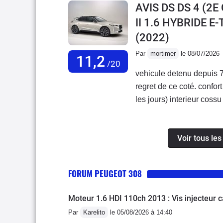
AVIS DS DS 4 (2
changé la vie (plus de con
II 1.6 HYBRIDE 
Pour la consommation, j'
(2022)
les modes éco sur les voi
haut mais dans la moyen
Par
mortimer
le 08/07/2026
11,2
d'autres avis, je trouve 
/20
vehicule detenu depuis 
agréable, on n'est pas 
regret de ce coté. confor
d'autres voitures. Sur a
les jours) interieur cos
les tours, mais c'est lo
connectique absolument 
Auris ! Une fois à vitess
absent, et d'un concessi
pendant les longs trajets.
Voir tous le
démotivéleur seule répon
grand car on se cogne sou
jours d'immobilisation s
dans le véhicule. Cela e
dernière DS
place du milieu sur la ba
FORUM PEUGEOT 308
n'essayez pas de transpo
trajets ! Ensuite, l'habita
Moteur 1.6 HDI 110ch 2013 : Vis injecteur 
autoroute vous entendez 
Par
Karelito
le 05/08/2026 à 14:40
n'est pas dramatique mais