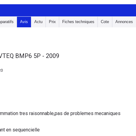
paratifs
Avis
Actu
Prix
Fiches techniques
Cote
Annonces
VTEQ BMP6 5P - 2009
20
ommation tres raisonnable,pas de problemes mecaniques
ant en sequencielle