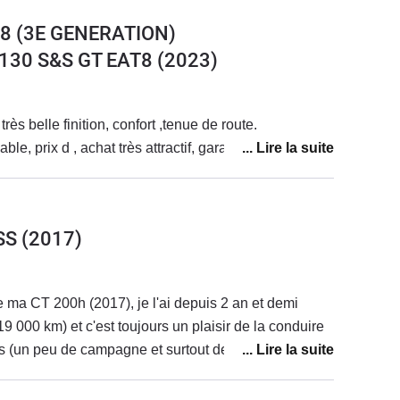
8 (3E GENERATION)
 130 S&S GT EAT8
(2023)
rès belle finition, confort ,tenue de route.
le, prix d , achat très attractif, garantie 10 ans
SS
(2017)
e ma CT 200h (2017), je l'ai depuis 2 an et demi
19 000 km) et c'est toujours un plaisir de la conduire
ns (un peu de campagne et surtout de la ville, je suis
 sur le compteur). Je suis passée d'une essence
reTech à une hybride automatique et cela m'a