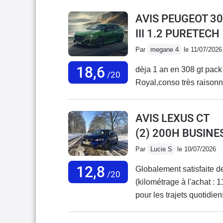
AVIS PEUGEOT 30
III 1.2 PURETECH
Par
megane 4
le 11/07/2026
18,6
dèja 1 an en 308 gt pack t
/20
Royal,conso très raisonnab
AVIS LEXUS CT
(2) 200H BUSINE
Par
Lucie S
le 10/07/2026
12,8
Globalement satisfaite d
/20
(kilométrage à l'achat : 1
pour les trajets quotidie
maintenant à 117 000 km
manuelle avec moteur Pu