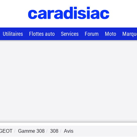
Utilitaires
Flottes auto
Services
Forum
Moto
Marqu
GEOT
Gamme
308
308
Avis