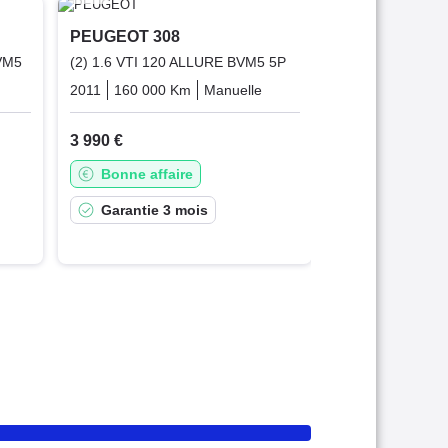
PEUGEOT 30
PEUGEOT 308
1.6 HDI 110 FA
VM5
(2) 1.6 VTI 120 ALLURE BVM5 5P
5P
Diesel
2011
160 000 Km
Manuelle
Essence
2010
159 000 
3 990 €
3 999 €
Bonne affaire
Très bonne 
Garantie 3 mois