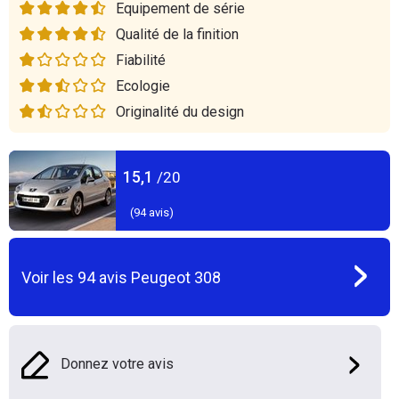
Equipement de série
Qualité de la finition
Fiabilité
Ecologie
Originalité du design
15,1
/20
(
94
avis)
Voir les
94
avis
Peugeot 308
Donnez votre avis