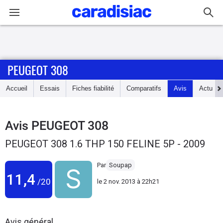
Connexion / Inscription
PEUGEOT 308
Accueil
Accueil
Essais
Fiches fiabilité
Comparatifs
Avis
Actu
Actu
Essais
Avis
PEUGEOT 308
PEUGEOT 308 1.6 THP 150 FELINE 5P - 2009
Guide
d'achat
Par
Soupap
11,4
/20
le
2 nov. 2013 à 22h21
Electriques
Utilitaires
Avis général