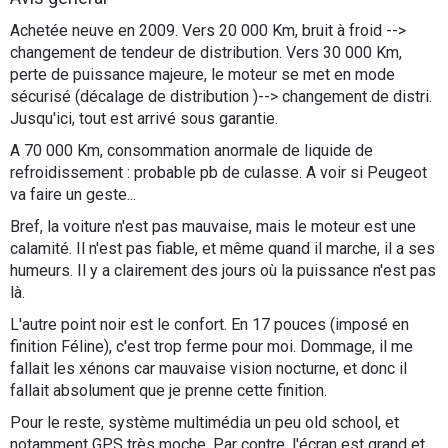
Flottes
Achetée neuve en 2009. Vers 20 000 Km, bruit à froid -->
Auto
changement de tendeur de distribution. Vers 30 000 Km,
perte de puissance majeure, le moteur se met en mode
sécurisé (décalage de distribution )--> changement de distri.
Services
Jusqu'ici, tout est arrivé sous garantie.
Forum
A 70 000 Km, consommation anormale de liquide de
refroidissement : probable pb de culasse. A voir si Peugeot
va faire un geste...
Moto
Bref, la voiture n'est pas mauvaise, mais le moteur est une
calamité. Il n'est pas fiable, et même quand il marche, il a ses
Marques
humeurs. Il y a clairement des jours où la puissance n'est pas
là.
L'autre point noir est le confort. En 17 pouces (imposé en
finition Féline), c'est trop ferme pour moi. Dommage, il me
fallait les xénons car mauvaise vision nocturne, et donc il
fallait absolument que je prenne cette finition.
Pour le reste, système multimédia un peu old school, et
notamment GPS très moche. Par contre, l'écran est grand et