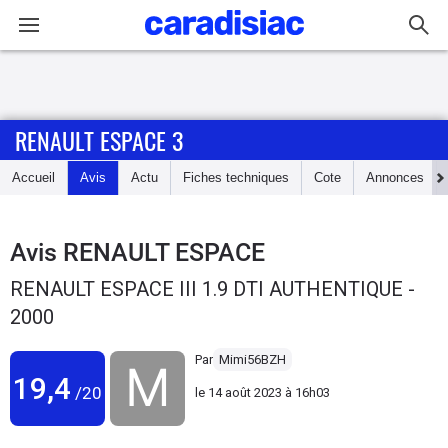
Connexion / Inscription
RENAULT ESPACE 3
Accueil
Accueil
Avis
Actu
Fiches techniques
Cote
Annonces
Actu
Essais
Avis
RENAULT ESPACE
RENAULT ESPACE III 1.9 DTI AUTHENTIQUE -
Guide
2000
d'achat
Par
Mimi56BZH
Electriques
19,4
/20
le
14 août 2023 à 16h03
Utilitaires