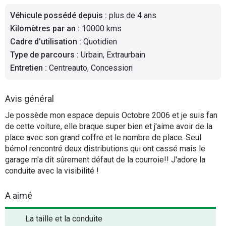
Flottes
Véhicule possédé depuis
:
plus de 4 ans
Auto
Kilomètres par an
:
10000 kms
Cadre d'utilisation
:
Quotidien
Services
Type de parcours
:
Urbain, Extraurbain
Entretien
:
Centreauto, Concession
Forum
Avis général
Moto
Je possède mon espace depuis Octobre 2006 et je suis fan
de cette voiture, elle braque super bien et j'aime avoir de la
Marques
place avec son grand coffre et le nombre de place. Seul
bémol rencontré deux distributions qui ont cassé mais le
garage m'a dit sûrement défaut de la courroie!! J'adore la
conduite avec la visibilité !
A aimé
La taille et la conduite