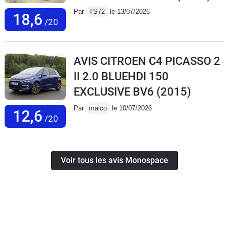
Par
TS72
le 13/07/2026
18,6
/20
AVIS CITROEN C4 PICASSO 2
II 2.0 BLUEHDI 150
EXCLUSIVE BV6
(2015)
Par
maico
le 10/07/2026
12,6
/20
Voir tous les avis Monospace