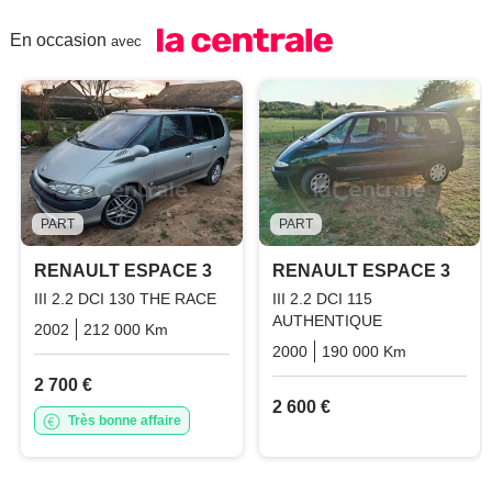
En occasion
avec
PART
PART
RENAULT ESPACE 3
RENAULT ESPACE 3
III 2.2 DCI 130 THE RACE
III 2.2 DCI 115
AUTHENTIQUE
2002
212 000 Km
Manuelle
Diesel
2000
190 000 Km
Manuelle
2 700 €
2 600 €
Très bonne affaire