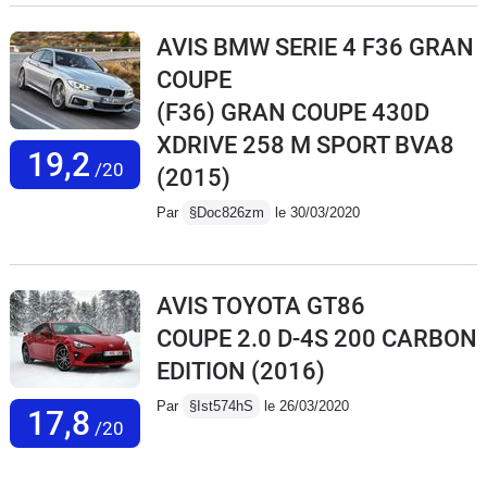
AVIS BMW SERIE 4 F36 GRAN
COUPE
(F36) GRAN COUPE 430D
XDRIVE 258 M SPORT BVA8
19,2
/20
(2015)
Par
§Doc826zm
le 30/03/2020
AVIS TOYOTA GT86
COUPE 2.0 D-4S 200 CARBON
EDITION
(2016)
Par
§Ist574hS
le 26/03/2020
17,8
/20