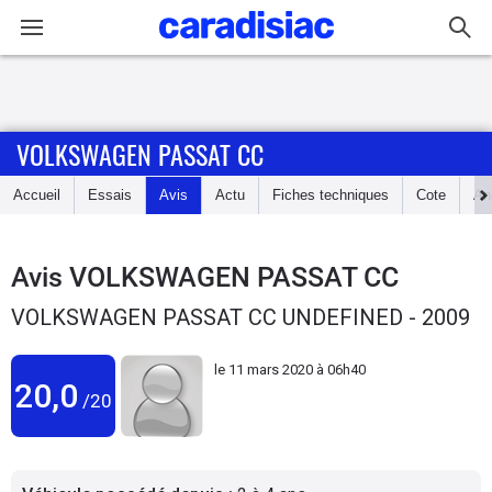
Connexion / Inscription
VOLKSWAGEN PASSAT CC
Accueil
Accueil
Essais
Avis
Actu
Fiches techniques
Cote
An
Actu
Essais
Avis
VOLKSWAGEN PASSAT CC
VOLKSWAGEN PASSAT CC UNDEFINED - 2009
Guide
d'achat
le
11 mars 2020 à 06h40
20,0
/20
Electriques
Utilitaires