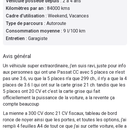
Véhicule possédé depuis
:
2 à 4 ans
Flottes
Kilomètres par an
:
84000 kms
Auto
Cadre d'utilisation
:
Weekend, Vacances
Type de parcours
:
Autoroute
Services
Consommation moyenne
:
9 l/100 km
Entretien
:
Garagiste
Forum
Avis général
Moto
Un véhicule super extraordinaire, j'en suis ravi, juste pour info
aux personnes qui ont une Passat CC avec 5 places ce n'est
Marques
pas une 3.6, vu que la 5 places n'a que 299 ch., il n'y a que la 4
places de 3.6 l qui ont sur la carte grise 21 ch. tandis que les
5 places ont 20 CV et c’est la carte grise qui fait
officiellement la puissance de la voiture, a la revente ça
compte beaucoup
La mienne a 300 CV donc 21 CV fiscaux, tableau de bord
ronce de noyer ainsi que les portes, et toutes les options, j'ai
rempli 4 feuilles A4 de tout ce que j'ai sur cette voiture, elle a