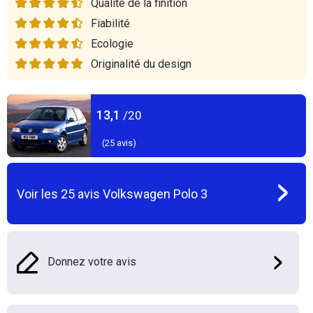
Qualité de la finition
Fiabilité
Ecologie
Originalité du design
13,1
/20
(
25
avis)
Voir les
25
avis
Volkswagen Polo 3
Donnez votre avis