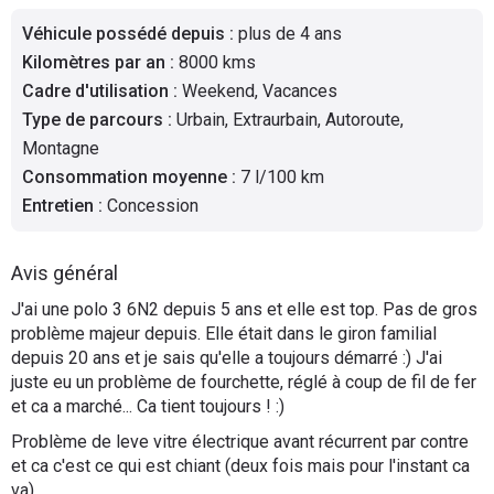
Flottes
Véhicule possédé depuis
:
plus de 4 ans
Auto
Kilomètres par an
:
8000 kms
Cadre d'utilisation
:
Weekend, Vacances
Services
Type de parcours
:
Urbain, Extraurbain, Autoroute,
Montagne
Forum
Consommation moyenne
:
7 l/100 km
Entretien
:
Concession
Moto
Avis général
Marques
J'ai une polo 3 6N2 depuis 5 ans et elle est top. Pas de gros
problème majeur depuis. Elle était dans le giron familial
depuis 20 ans et je sais qu'elle a toujours démarré :) J'ai
juste eu un problème de fourchette, réglé à coup de fil de fer
et ca a marché... Ca tient toujours ! :)
Problème de leve vitre électrique avant récurrent par contre
et ca c'est ce qui est chiant (deux fois mais pour l'instant ca
va)