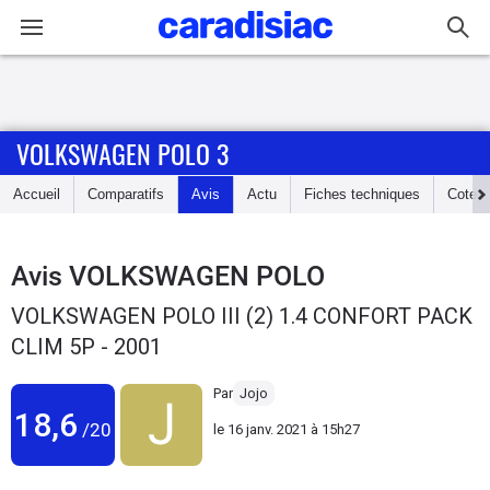
Connexion / Inscription
VOLKSWAGEN POLO 3
Accueil
Accueil
Comparatifs
Avis
Actu
Fiches techniques
Cote
Actu
Essais
Avis
VOLKSWAGEN POLO
VOLKSWAGEN POLO III (2) 1.4 CONFORT PACK
Guide
CLIM 5P - 2001
d'achat
Par
Jojo
Electriques
18,6
/20
le
16 janv. 2021 à 15h27
Utilitaires