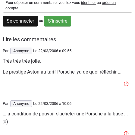
Pour déposer un commentaire, veuillez vous
identifier
ou
créer un
Flottes
compte
.
Auto
Se connecter
S'inscrire
ou
Services
Lire les commentaires
Forum
Par
Anonyme
Le 22/03/2006
à 09:55
Moto
Très très très jolie.
Le prestige Aston au tarif Porsche, ya de quoi réfléchir ...
Marques
Par
Anonyme
Le 22/03/2006
à 10:06
... à condition de pouvoir s'acheter une Porsche à la base ...
;o)