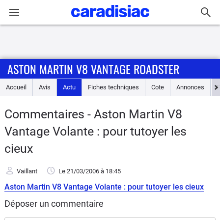
Connexion / Inscription
ASTON MARTIN V8 VANTAGE ROADSTER
Accueil
Accueil
Avis
Actu
Fiches techniques
Cote
Annonces
Actu
Commentaires - Aston Martin V8
Essais
Vantage Volante : pour tutoyer les
Guide
cieux
d'achat
Vaillant
Le 21/03/2006
à 18:45
Electriques
Aston Martin V8 Vantage Volante : pour tutoyer les cieux
Déposer un commentaire
Utilitaires