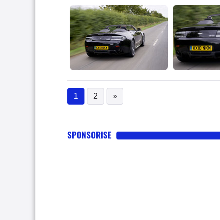
1
2
»
(current)
SPONSORISE