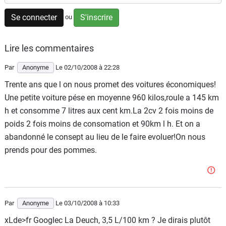
Flottes
Se connecter
S'inscrire
ou
Auto
Lire les commentaires
Services
Par
Anonyme
Le 02/10/2008
à 22:28
Forum
Trente ans que l on nous promet des voitures économiques!
Une petite voiture pése en moyenne 960 kilos,roule a 145 km
Moto
h et consomme 7 litres aux cent km.La 2cv 2 fois moins de
poids 2 fois moins de consomation et 90km l h. Et on a
Marques
abandonné le consept au lieu de le faire evoluer!On nous
prends pour des pommes.
Par
Anonyme
Le 03/10/2008
à 10:33
xLde>fr Googlec La Deuch, 3,5 L/100 km ? Je dirais plutôt