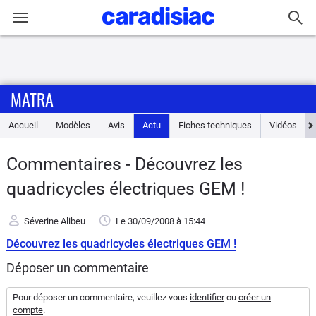
Connexion / Inscription
MATRA
Accueil
Accueil
Modèles
Avis
Actu
Fiches techniques
Vidéos
Actu
Commentaires - Découvrez les
Essais
quadricycles électriques GEM !
Guide
Séverine Alibeu
Le 30/09/2008
à 15:44
d'achat
Découvrez les quadricycles électriques GEM !
Electriques
Déposer un commentaire
Utilitaires
Pour déposer un commentaire, veuillez vous
identifier
ou
créer un
compte
.