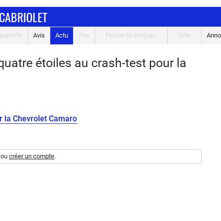
CABRIOLET
paratifs
Avis
Actu
Prix
Fiches techniques
Cote
Anno
atre étoiles au crash-test pour la
ur la Chevrolet Camaro
ou
créer un compte
.