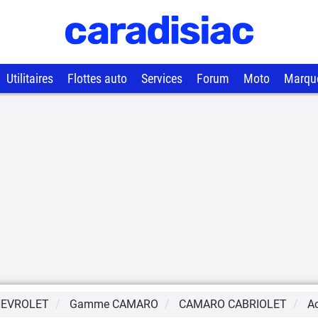
Utilitaires
Flottes auto
Services
Forum
Moto
Marqu
EVROLET
Gamme
CAMARO
CAMARO CABRIOLET
Ac