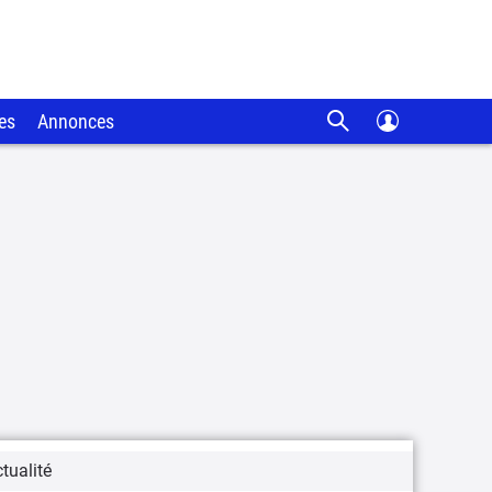
es
Annonces
tualité