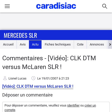
Connexion / Inscription
MERCEDES SLR
Accueil
Accueil
Avis
Actu
Fiches techniques
Cote
Annonces
Actu
Commentaires - [Vidéo]: CLK DTM
Essais
versus McLaren SLR !
Guide
Lionel Lucas
Le 19/01/2007
à 21:23
d'achat
[Vidéo]: CLK DTM versus McLaren SLR !
Electriques
Déposer un commentaire
Utilitaires
Pour déposer un commentaire, veuillez vous
identifier
ou
créer un
compte
.