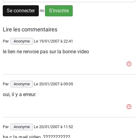
Flottes
Se connecter
S'inscrire
ou
Auto
Lire les commentaires
Services
Par
Anonyme
Le 19/01/2007
à 22:41
Forum
le lien ne renvoie pas sur la bonne video
Moto
Marques
Par
Anonyme
Le 20/01/2007
à 09:05
oui, il y a erreur.
Par
Anonyme
Le 20/01/2007
à 11:52
ba c la quel video ???????????