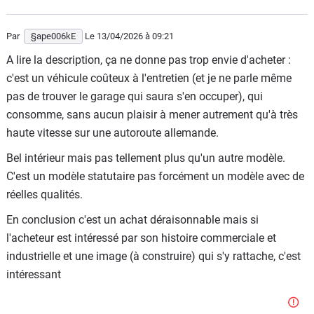
500-unintended-acceleration-debacle/
https://www.thetruthaboutcars.com/2007/05/in-defense-
Par
§ape006kE
Le 13/04/2026
à 09:21
of-the-audi-5000/
A lire la description, ça ne donne pas trop envie d'acheter :
c'est un véhicule coûteux à l'entretien (et je ne parle même
pas de trouver le garage qui saura s'en occuper), qui
consomme, sans aucun plaisir à mener autrement qu'à très
haute vitesse sur une autoroute allemande.
Bel intérieur mais pas tellement plus qu'un autre modèle.
C'est un modèle statutaire pas forcément un modèle avec de
réelles qualités.
En conclusion c'est un achat déraisonnable mais si
l'acheteur est intéressé par son histoire commerciale et
industrielle et une image (à construire) qui s'y rattache, c'est
intéressant