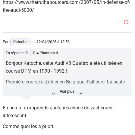
https://www.thetruthaboutcars.com/2007/05/in-defense-of-
the-audi-5000/
Par
Katoche
Le 12/04/2026
à 19:53
En réponse à
F-4 Phantom II
Bonjour Katoche, cette Audi V8 Quattro a été utilisée en
course DTM en 1990 - 1992 !
Première course à Zolder en Belgique d’ailleurs. La seule
berline de luxe à ce jour qui a fait du circuit.
https://www.auto-motor-und-sport.de/news/audi-v8-dtm-
Eh beh tu m'apprends quelques chose de vachement
1990/
intéressant !
Bonne soirée de la part d‘ex F-18 Hornet.
Comme quoi les a priori.