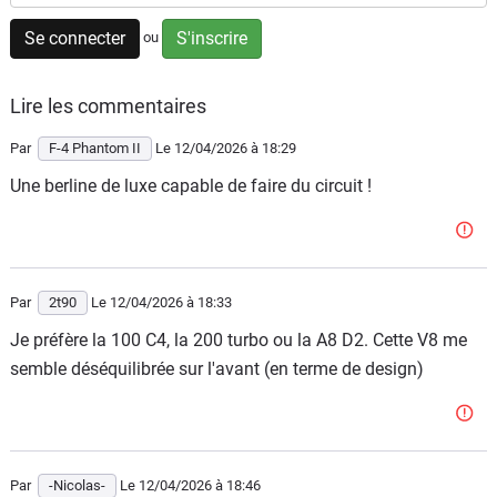
Flottes
Se connecter
S'inscrire
ou
Auto
Lire les commentaires
Services
Par
F-4 Phantom II
Le 12/04/2026
à 18:29
Forum
Une berline de luxe capable de faire du circuit !
Moto
Marques
Par
2t90
Le 12/04/2026
à 18:33
Je préfère la 100 C4, la 200 turbo ou la A8 D2. Cette V8 me
semble déséquilibrée sur l'avant (en terme de design)
Par
-Nicolas-
Le 12/04/2026
à 18:46