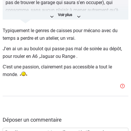
pas de trouver le garage qui saura s'en occuper), qui
consomme, sans aucun plaisir à mener autrement qu'à
très haute vitesse sur une autoroute allemande.
Bel intérieur mais pas tellement plus qu'un autre modèle.
Typiquement le genres de caisses pour mécano avec du
C'est un modèle statutaire pas forcément un modèle avec
temps a perdre et un atelier, un vrai.
de réelles qualités.
J'en ai un au boulot qui passe pas mal de soirée au dépôt,
En conclusion c'est un achat déraisonnable mais si
pour rouler en A6 ,Jaguar ou Range .
l'acheteur est intéressé par son histoire commerciale et
C'est une passion, clairement pas accessible a tout le
industrielle et une image (à construire) qui s'y rattache,
monde.
c'est intéressant
Déposer un commentaire