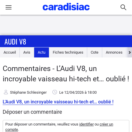
Connexion / Inscription
AUDI V8
Accueil
Accueil
Avis
Actu
Fiches techniques
Cote
Annonces
Actu
Commentaires - L’Audi V8, un
Essais
incroyable vaisseau hi-tech et… oublié !
Guide
Stéphane Schlesinger
Le 12/04/2026
à 18:00
d'achat
L’Audi V8, un incroyable vaisseau hi-tech et… oublié !
Electriques
Déposer un commentaire
Utilitaires
Pour déposer un commentaire, veuillez vous
identifier
ou
créer un
compte
.