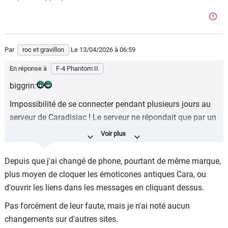
Par
roc et gravillon
Le 13/04/2026
à 06:59
En réponse à
F-4 Phantom II
biggrin:
Impossibilité de se connecter pendant plusieurs jours au
serveur de Caradisiac ! Le serveur ne répondait que par un
message bug. (!??)
Bref j’ai essayé moult fois puis j’ai préféré m’inscrire à
Depuis que j'ai changé de phone, pourtant de même marque,
nouveau, et comme la géopolitique mondiale rappelle
plus moyen de cloquer les émoticones antiques Cara, ou
malheureusement la période de la guerre froide, le
d'ouvrir les liens dans les messages en cliquant dessus.
Phantom est plutôt approprié.
Pas forcément de leur faute, mais je n'ai noté aucun
changements sur d'autres sites.