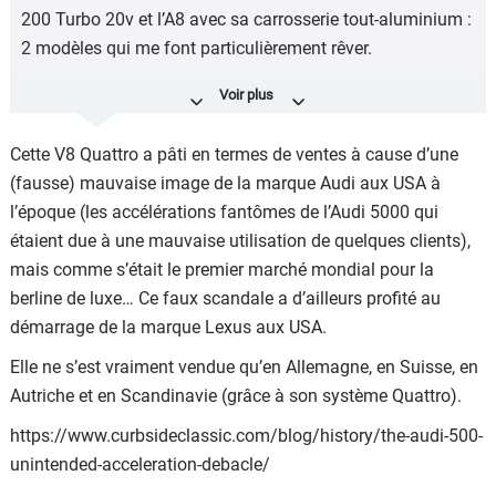
200 Turbo 20v et l’A8 avec sa carrosserie tout-aluminium :
2 modèles qui me font particulièrement rêver.
Mais elle n'aura pas réussi à faire peur à BMW et
Mercedes, ce n'était qu'un exercice avant de passer aux
choses sérieuses !
Cette V8 Quattro a pâti en termes de ventes à cause d’une
(fausse) mauvaise image de la marque Audi aux USA à
l’époque (les accélérations fantômes de l’Audi 5000 qui
étaient due à une mauvaise utilisation de quelques clients),
mais comme s’était le premier marché mondial pour la
berline de luxe… Ce faux scandale a d’ailleurs profité au
démarrage de la marque Lexus aux USA.
Elle ne s’est vraiment vendue qu’en Allemagne, en Suisse, en
Autriche et en Scandinavie (grâce à son système Quattro).
https://www.curbsideclassic.com/blog/history/the-audi-500-
unintended-acceleration-debacle/