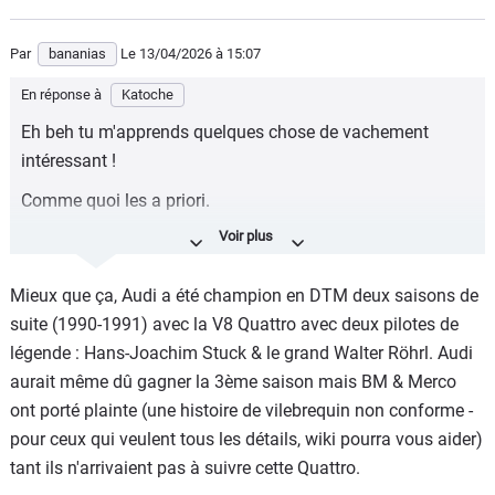
Par
bananias
Le 13/04/2026
à 15:07
En réponse à
Katoche
Eh beh tu m'apprends quelques chose de vachement
intéressant !
Comme quoi les a priori.
Bon j'imagine qu'elle n'avait plus rien à voir avec celle
d'origine mais c'est tout de même intéressant !
Mieux que ça, Audi a été champion en DTM deux saisons de
suite (1990-1991) avec la V8 Quattro avec deux pilotes de
légende : Hans-Joachim Stuck & le grand Walter Röhrl. Audi
aurait même dû gagner la 3ème saison mais BM & Merco
ont porté plainte (une histoire de vilebrequin non conforme -
pour ceux qui veulent tous les détails, wiki pourra vous aider)
tant ils n'arrivaient pas à suivre cette Quattro.