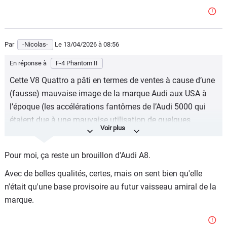
Par
-Nicolas-
Le 13/04/2026
à 08:56
En réponse à
F-4 Phantom II
Cette V8 Quattro a pâti en termes de ventes à cause d’une
(fausse) mauvaise image de la marque Audi aux USA à
l’époque (les accélérations fantômes de l’Audi 5000 qui
étaient due à une mauvaise utilisation de quelques
clients), mais comme s’était le premier marché mondial
pour la berline de luxe… Ce faux scandale a d’ailleurs
Pour moi, ça reste un brouillon d'Audi A8.
profité au démarrage de la marque Lexus aux USA.
Avec de belles qualités, certes, mais on sent bien qu'elle
Elle ne s’est vraiment vendue qu’en Allemagne, en Suisse,
n'était qu'une base provisoire au futur vaisseau amiral de la
en Autriche et en Scandinavie (grâce à son système
marque.
Quattro).
https://www.curbsideclassic.com/blog/history/the-audi-