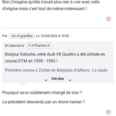
Bon j'imagine qu'elle n'avait plus rien à voir avec celle
d'origine mais c'est tout de même intéressant !
Par
roc et gravillon
Le 12/04/2026
à 19:59
En réponse à
F-4 Phantom II
Bonjour Katoche, cette Audi V8 Quattro a été utilisée en
course DTM en 1990 - 1992 !
Première course à Zolder en Belgique d’ailleurs. La seule
berline de luxe à ce jour qui a fait du circuit.
https://www.auto-motor-und-sport.de/news/audi-v8-dtm-
Pourquoi as-tu subitement changé de zinc ?
1990/
Le précedent descendu par un drone iranien ?
Bonne soirée de la part d‘ex F-18 Hornet.