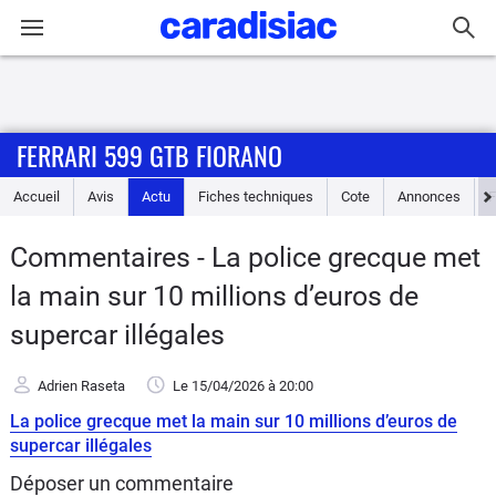
Connexion / Inscription
FERRARI 599 GTB FIORANO
Accueil
Accueil
Avis
Actu
Fiches techniques
Cote
Annonces
Actu
Commentaires - La police grecque met
Essais
la main sur 10 millions d’euros de
Guide
supercar illégales
d'achat
Adrien Raseta
Le 15/04/2026
à 20:00
Electriques
La police grecque met la main sur 10 millions d’euros de
supercar illégales
Utilitaires
Déposer un commentaire