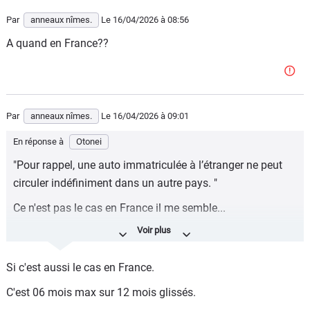
vitesse qui étaient en lambeaux, et c'est à peu près tout.
Par
anneaux nîmes.
Le 16/04/2026
à 08:56
Une publicité roulante
A quand en France??
Par
anneaux nîmes.
Le 16/04/2026
à 09:01
En réponse à
Otonei
"Pour rappel, une auto immatriculée à l’étranger ne peut
circuler indéfiniment dans un autre pays. "
Ce n'est pas le cas en France il me semble...
D'ailleurs les boites d'immatriculation au Lux, Andorre ou
autres ne vont que croitre.
Si c'est aussi le cas en France.
Courbe de Laffer !
C'est 06 mois max sur 12 mois glissés.