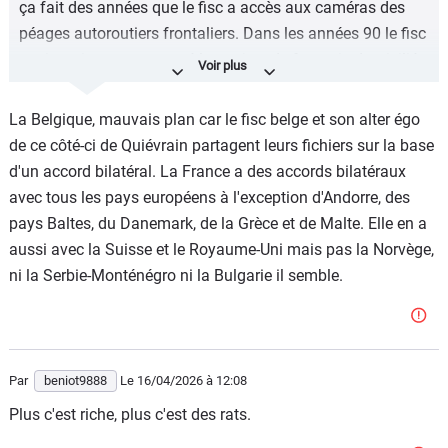
ça fait des années que le fisc a accès aux caméras des
péages autoroutiers frontaliers. Dans les années 90 le fisc
avait patiemment retracé les trajets de français domiciliés
en Belgique sur les autoroutes via les caméras
autoroutières et les lecteurs de CB des péages. Puis le fisc
La Belgique, mauvais plan car le fisc belge et son alter égo
avait redressé tous ceux qui vivaient plus à Paris qu'à
de ce côté-ci de Quiévrain partagent leurs fichiers sur la base
Bruxelles.
d'un accord bilatéral. La France a des accords bilatéraux
avec tous les pays européens à l'exception d'Andorre, des
Depuis le fisc a utilisé googlemap, ainsi que des drones
pays Baltes, du Danemark, de la Grèce et de Malte. Elle en a
pour contrôler la présence de constructions non déclarées
aussi avec la Suisse et le Royaume-Uni mais pas la Norvège,
telles que les piscines, les extensions ...
ni la Serbie-Monténégro ni la Bulgarie il semble.
Pour les voitures, il est tellement simple d'avoir une fausse
immatriculation qu'il est visible que l'état ne fait pas
grand chose.
Par
beniot9888
Le 16/04/2026
à 12:08
Plus c'est riche, plus c'est des rats.