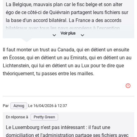
La Belgique, mauvais plan car le fisc belge et son alter
égo de ce côté-ci de Quiévrain partagent leurs fichiers sur
la base d'un accord bilatéral. La France a des accords
bilatéraux avec tous les pays européens à l'exception
d'Andorre, des pays Baltes, du Danemark, de la Grèce et de
Malte. Elle en a aussi avec la Suisse et le Royaume-Uni
Il faut monter un trust au Canada, qui en détient un ensuite
mais pas la Norvège, ni la Serbie-Monténégro ni la
en Écosse, qui en détient un au Emirats, qui en détient un au
Bulgarie il semble.
Lichtenstein, qui lui en détient un au Lux pour te dire que
théoriquement, tu passes entre les mailles.
Par
Aznog
Le 16/04/2026
à 12:37
En réponse à
Pretty Green
Le Luxembourg n'est pas intéressant : il faut une
domiciliation et l'administration partage ses fichiers avec