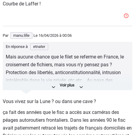
Courbe de Laffer !
Par
manu.lille
Le 16/04/2026
à 00:06
En réponse à
etnater
Mais aucune chance que le filet se referme en France, le
croisement de fichiers, mais vous n'y pensez pas ?
Protection des libertés, anticonstitutionnalité, intrusion
intolérable dans la vie privée, etc etc... Au pays des
bisounours, pour les truands, c'est open bar, les lois ne
sont faites que pour piéger les chauffards qui roulent 5
Vous vivez sur la Lune ? ou dans une cave ?
km en trop..
ça fait des années que le fisc a accès aux caméras des
péages autoroutiers frontaliers. Dans les années 90 le fisc
avait patiemment retracé les trajets de français domiciliés en