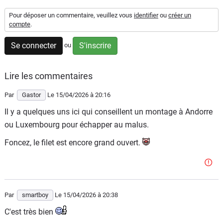
Flottes
Pour déposer un commentaire, veuillez vous
identifier
ou
créer un
Auto
compte
.
Se connecter
S'inscrire
ou
Services
Forum
Lire les commentaires
Par
Gastor
Le 15/04/2026
à 20:16
Moto
Il y a quelques uns ici qui conseillent un montage à Andorre
ou Luxembourg pour échapper au malus.
Marques
Foncez, le filet est encore grand ouvert.
Par
smartboy
Le 15/04/2026
à 20:38
C'est très bien