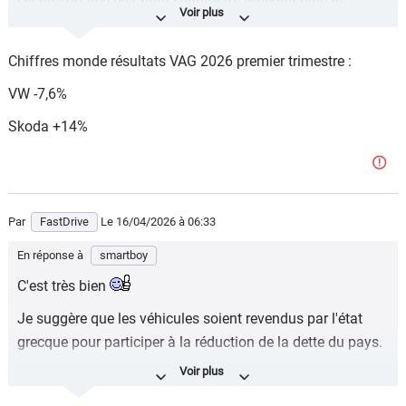
770.000 km !
Une vaillante Skoda Octavia (marque hyper représentée
Chiffres monde résultats VAG 2026 premier trimestre :
chez les taxis locaux, loin devant Toyota et MB). La
VW -7,6%
voiture était dans un état de fraîcheur discutable mais pas
encore bonne pour la casse du tout : ciel de toit qui
Skoda +14%
tombait, cuir et plastiques du volant et du pommeau de
vitesse qui étaient en lambeaux, et c'est à peu près tout.
Une publicité roulante
Par
FastDrive
Le 16/04/2026
à 06:33
En réponse à
smartboy
C'est très bien
Je suggère que les véhicules soient revendus par l'état
grecque pour participer à la réduction de la dette du pays.
Avec un bonus : aucune déduction fiscale à vie pour ces
(riches) fraudeurs.