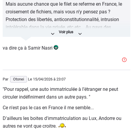
Mais aucune chance que le filet se referme en France, le
croisement de fichiers, mais vous n'y pensez pas ?
Protection des libertés, anticonstitutionnalité, intrusion
intolérable dans la vie privée, etc etc... Au pays des
bisounours, pour les truands, c'est open bar, les lois ne
sont faites que pour piéger les chauffards qui roulent 5
va dire ça à Samir Nasri
km en trop..
Par
Otonei
Le 15/04/2026
à 23:07
"Pour rappel, une auto immatriculée à l’étranger ne peut
circuler indéfiniment dans un autre pays. "
Ce n'est pas le cas en France il me semble...
D'ailleurs les boites d'immatriculation au Lux, Andorre ou
autres ne vont que croitre.