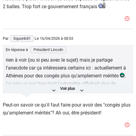
2 balles. Trop fort ce gouvernement français
Par
Squonk81
Le 16/04/2026
à 08:03
En réponse à
Président Lincoln
rien à voir (ou si peu avec le sujet) mais je partage
l'anecdote car ça intéressera certains ici : actuellement à
Athènes pour des congés plus qu'amplement mérités
,
j'ai pris un taxi hier dont l'odomètre affichait plus de ...
770.000 km !
Une vaillante Skoda Octavia (marque hyper représentée
Peut-on savoir ce qu'il faut faire pour avoir des "congés plus
chez les taxis locaux, loin devant Toyota et MB). La
qu'amplement mérités"? Ah oui, être président!
voiture était dans un état de fraîcheur discutable mais pas
encore bonne pour la casse du tout : ciel de toit qui
tombait, cuir et plastiques du volant et du pommeau de