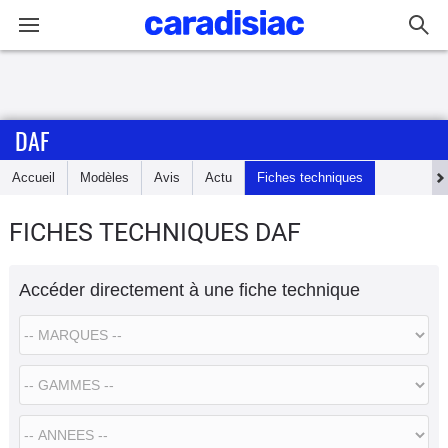
Connexion / Inscription
DAF
Accueil
Accueil
Modèles
Avis
Actu
Fiches techniques
Actu
FICHES TECHNIQUES DAF
Essais
Accéder directement à une fiche technique
Guide
d'achat
Electriques
Utilitaires