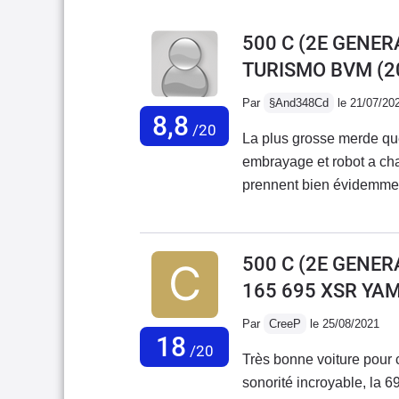
500 C (2E GENERA
TURISMO BVM
(2
Par
§And348Cd
le 21/07/20
8,8
/20
La plus grosse merde que
embrayage et robot a cha
prennent bien évidemment
ça les pièces détachées n
sont vraiment loins d’être
merdique que là boîte rob
500 C (2E GENERA
et ma dernière !
165 695 XSR YA
Par
CreeP
le 25/08/2021
18
/20
Très bonne voiture pour ce
sonorité incroyable, la 6