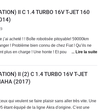
TION) II C 1.4 TURBO 16V T-JET 160
014)
23
 j’ai acheté ! ! Boîte robotisée pitoyable! 59000km
nger ! Problème bien connu de chez Fiat ! Qu’ils ne
 plus en charge ! Une honte ! Et pour couronner tout
’arrivent jamais ! Bravo Stellantis 👏🏻Les finitions
 fameuses !(poignet pour rabattre le fauteuil .. aussi
otisée ! Et j’en passe .. !)C’est ma deuxième abarth ..
TION) II (2) C 1.4 TURBO 16V T-JET
MAHA
(2017)
ux qui veulent se faire plaisir sans aller très vite. Une
95 étant équipé de la ligne Akra d'origine. C'est une