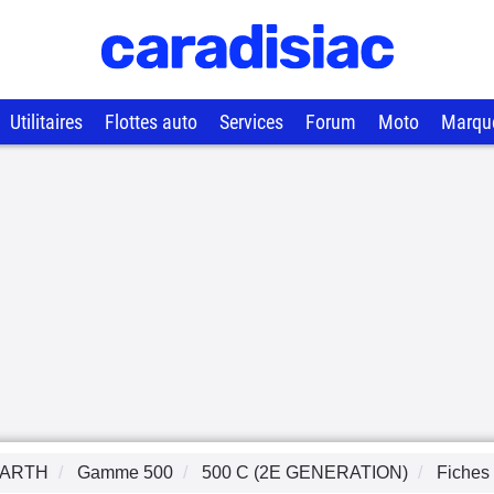
Utilitaires
Flottes auto
Services
Forum
Moto
Marqu
ARTH
Gamme
500
500 C (2E GENERATION)
Fiches