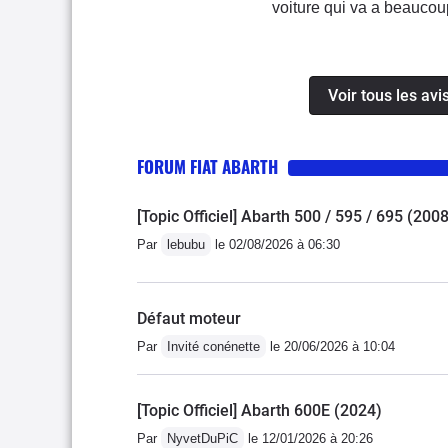
voiture qui va a beauco
route les passionnés du 
d'utilisation la boite ro
fiabilité je n'ai jamais 
Voir tous les av
bien faites tous les 30.
voiture originale et pour
FORUM FIAT ABARTH
Aucune Abarth ne se resse
édition spécial...
[Topic Officiel] Abarth 500 / 595 / 695 (200
Par
lebubu
le 02/08/2026 à 06:30
Défaut moteur
Par
Invité conénette
le 20/06/2026 à 10:04
[Topic Officiel] Abarth 600E (2024)
Par
NyvetDuPiC
le 12/01/2026 à 20:26