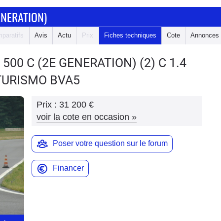
ENERATION)
paratifs
Avis
Actu
Prix
Fiches techniques
Cote
Annonces
500 C (2E GENERATION)
(2) C 1.4
 TURISMO BVA5
Prix :
31 200 €
voir la cote en occasion
»
Poser votre question sur le forum
Financer