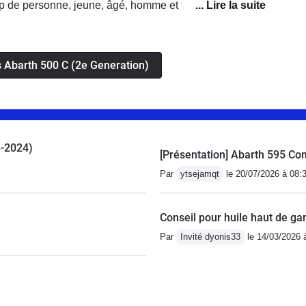
up de personne, jeune, âgé, homme et femme. Sur la
scorpion se disent bonjour bien souvent.En terme
botisé est bien plus agréable que la manuelle, pour sa
eu aucun problème, tant que les vidanges du robot sont
is Abarth 500 C (2e Generation)
000km aucun soucis a prévoir.Si vous cherchez une
 ne pas avoir la même que le voisin c'est chose faites.
mble, les couleurs, les sièges, cabriolet, toit ouvrant,
8-2024)
[Présentation] Abarth 595 Co
Par
ytsejamqt
le 20/07/2026 à 08:
Conseil pour huile haut de g
Par
Invité dyonis33
le 14/03/2026 