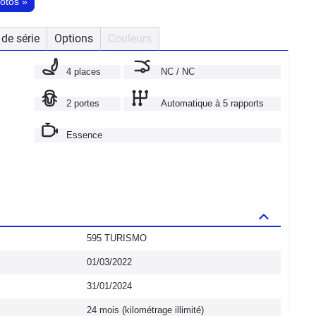
hotos
»
de série
Options
Couleurs
4 places
NC / NC
2 portes
Automatique à 5 rapports
Essence
595 TURISMO
01/03/2022
31/01/2024
24 mois (kilométrage illimité)