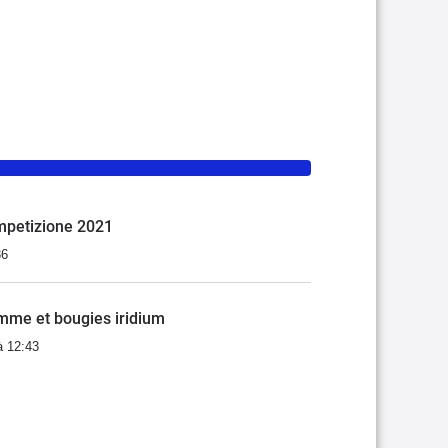
mpetizione 2021
36
amme et bougies iridium
à 12:43