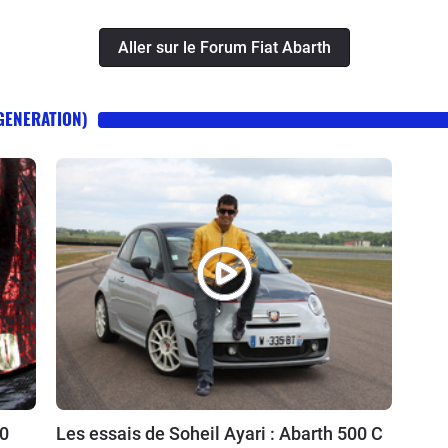
Aller sur le Forum Fiat Abarth
 GENERATION)
0
Les essais de Soheil Ayari : Abarth 500 C