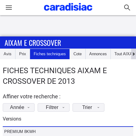
Connexion / Inscription
AIXAM E CROSSOVER
Accueil
Avis
Prix
Fiches techniques
Cote
Annonces
Tout
AIXAM
Actu
FICHES TECHNIQUES AIXAM E
Essais
CROSSOVER DE 2013
Guide
d'achat
Affiner votre recherche :
Année
Filtrer
Trier
Electriques
Versions
Utilitaires
PREMIUM 8KWH