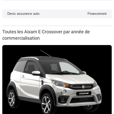
Flottes
Auto
Devis assurance auto
Financement
Services
Toutes les Aixam E Crossover par année de
commercialisation
Forum
Moto
Marques