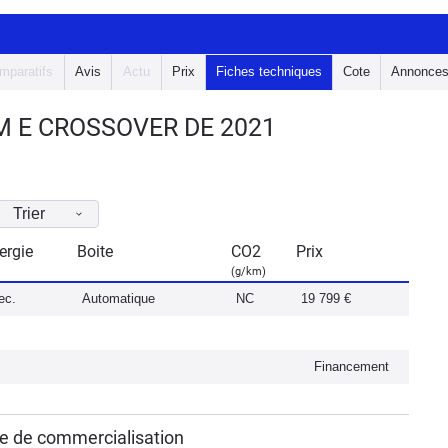
mparatifs
Avis
Actu
Prix
Fiches techniques
Cote
Annonce
M E CROSSOVER DE 2021
Trier
ergie
Boite
CO2
Prix
(g/km)
ec.
Automatique
NC
19 799 €
Financement
e de commercialisation