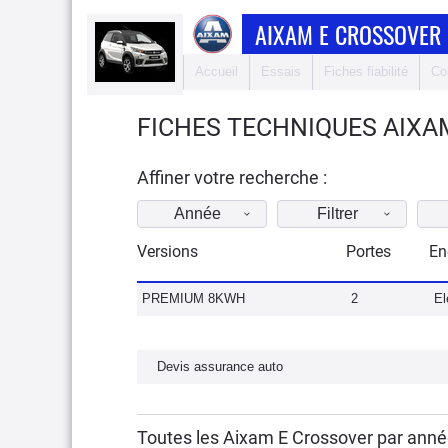
AIXAM E CROSSOVER
Accueil
Essais
Fiches fiabilité
Co
FICHES TECHNIQUES AIXA
Affiner votre recherche :
Année
Filtrer
Versions
Portes
En
PREMIUM 8KWH
2
El
Devis assurance auto
Toutes les Aixam E Crossover par anné