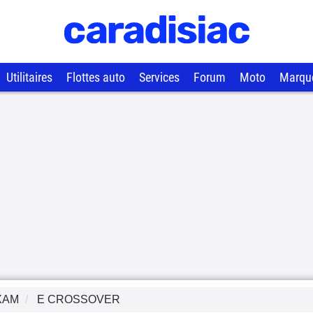
Utilitaires
Flottes auto
Services
Forum
Moto
Marqu
XAM
E CROSSOVER