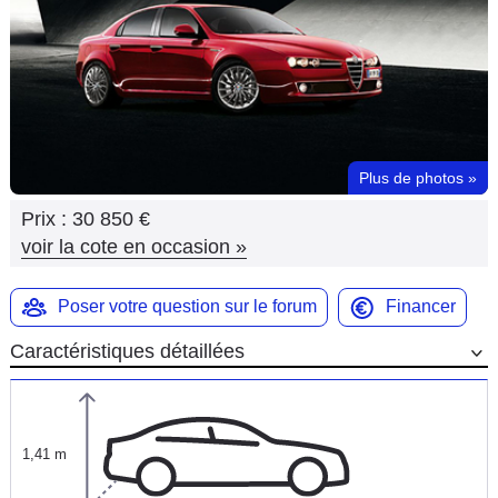
Flottes
Auto
Services
Forum
Plus de photos
»
Prix :
30 850 €
Moto
voir la cote en occasion
»
Marques
Poser votre question sur le forum
Financer
Caractéristiques détaillées
1,41 m