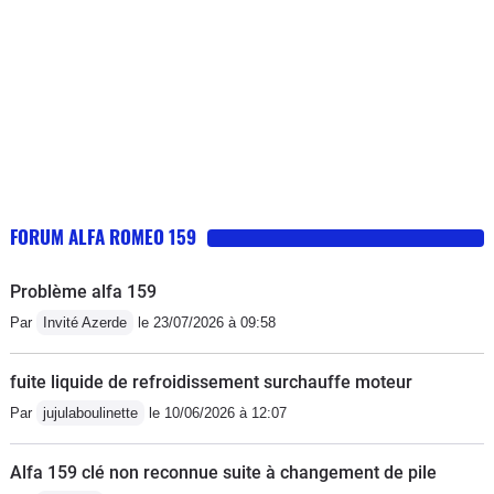
quitte à présent pour plus de confort, et
comprends pas pourquoi, peut être le
un 6 cylindre! (BMW F10 525d)
prix du neuf trop élevé à l'époque ?
FORUM ALFA ROMEO 159
Problème alfa 159
Par
Invité Azerde
le 23/07/2026 à 09:58
fuite liquide de refroidissement surchauffe moteur
Par
jujulaboulinette
le 10/06/2026 à 12:07
Alfa 159 clé non reconnue suite à changement de pile