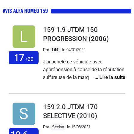
AVIS ALFA ROMEO 159
159 1.9 JTDM 150
PROGRESSION
(2006)
Par
Libb
le 04/01/2022
17
/20
J'ai acheté ce véhicule avec
appréhension à cause de la réputation
sulfureuse de la marque, pour
remplacer ma golf 4 TDI 130. La côte
en occasion étant très très
intéressante, pour qui veut un véhicule
159 2.0 JTDM 170
digne de ce nom (6000€ pour
SELECTIVE
(2010)
100.000km, what else?). Grand bien
m'en à pris, car au final, c'est une
Par
Seeloo
le 15/08/2021
excellente voiture ! Pas très spacieuse