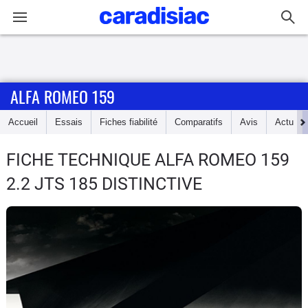
Connexion / Inscription
ALFA ROMEO 159
Accueil
Accueil
Essais
Fiches fiabilité
Comparatifs
Avis
Actu
Actu
FICHE TECHNIQUE ALFA ROMEO 159
Essais
2.2 JTS 185 DISTINCTIVE
Guide
d'achat
Electriques
Utilitaires